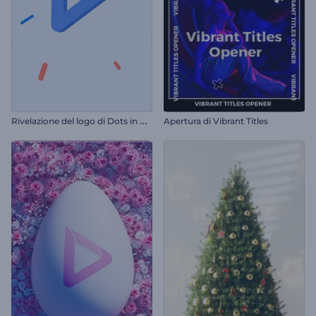
R
ivelazione del logo di Dots in Motion
Apertura di Vibrant Titles