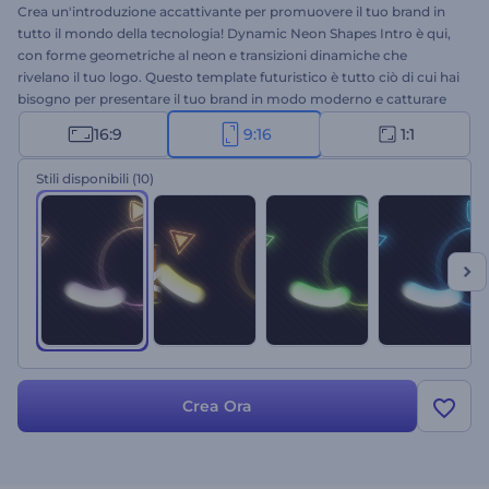
Crea un'introduzione accattivante per promuovere il tuo brand in
tutto il mondo della tecnologia! Dynamic Neon Shapes Intro è qui,
con forme geometriche al neon e transizioni dinamiche che
rivelano il tuo logo. Questo template futuristico è tutto ciò di cui hai
bisogno per presentare il tuo brand in modo moderno e catturare
l'attenzione dei potenziali clienti. Ti basta caricare il tuo logo,
16:9
9:16
1:1
digitare il tuo slogan e attendere qualche minuto per ottenere
un'introduzione video professionale. Usala per presentazioni di
Stili disponibili
(10)
nuove aziende, promozioni di prodotti tecnologici, introduzioni di
canali e molti altri progetti. Provala subito!
Crea Ora