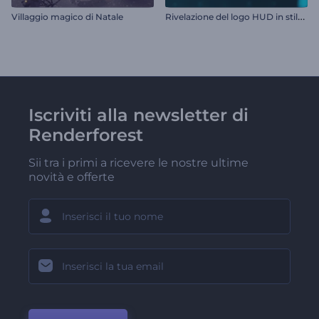
R
ivelazione del logo HUD in stile cinematografico
Villaggio magico di Natale
Iscriviti alla newsletter di
Renderforest
Sii tra i primi a ricevere le nostre ultime
novità e offerte