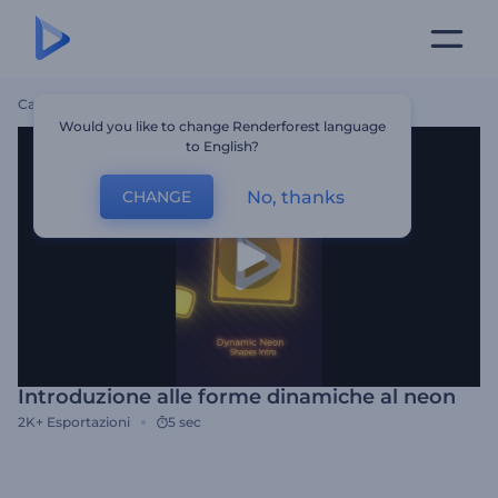
Casa
Modelli
Introduzione Alle Forme Dinamiche Al Neon
Would you like to change Renderforest language
to English?
No, thanks
CHANGE
Introduzione alle forme dinamiche al neon
2K+
Esportazioni
5 sec