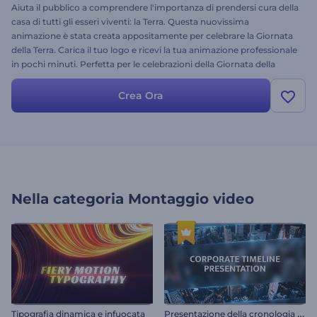
Aiuta il pubblico a comprendere l'importanza di prendersi cura della
casa di tutti gli esseri viventi: la Terra. Questa nuovissima
animazione è stata creata appositamente per celebrare la Giornata
della Terra. Carica il tuo logo e ricevi la tua animazione professionale
in pochi minuti. Perfetta per le celebrazioni della Giornata della
Terra, le introduzioni per YouTube, gli spot televisivi, le presentazioni
e molto altro! Cos'altro ti serve per celebrare al meglio la Giornata
Crea Ora
della Terra? Prova subito questo modello!
Nella categoria
Montaggio video
P
resentazione della cronologia aziendale
Tipografia dinamica e infuocata