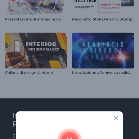
P
resentazione di immagini delle vacanze estive
Pacchetto titoli Dynamic Stomp
I
ntroduzione all'universo realistico
Galleria di design d'interni
Iscriviti alla newsletter di
Renderforest
Sii tra i primi a ricevere le nostre ultime