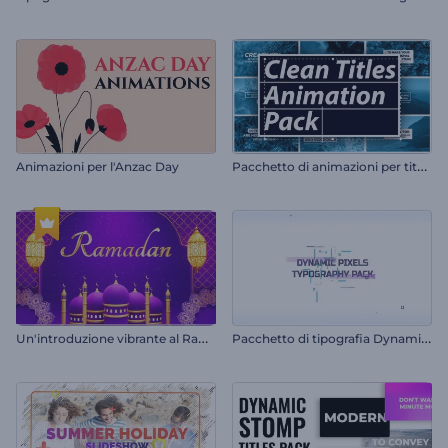
P
acchetto di animazioni per titoli puliti
Animazioni per l'Anzac Day
U
n'introduzione vibrante al Ramadan
P
acchetto di tipografia Dynamic Pixels