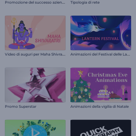
P
romozione del successo aziendale
Tipologia di rete
V
ideo di auguri per Maha Shivratri
A
nimazioni del Festival delle Lanterne
Promo Superstar
Animazioni della vigilia di Natale