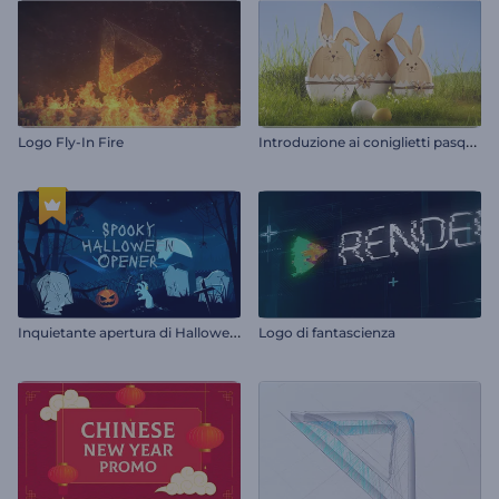
I
ntroduzione ai coniglietti pasquali in legno
Logo Fly-In Fire
I
nquietante apertura di Halloween
Logo di fantascienza