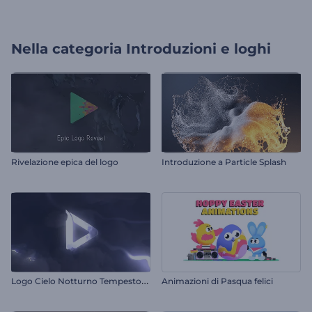
Nella categoria
Introduzioni e loghi
Rivelazione epica del logo
Introduzione a Particle Splash
L
ogo Cielo Notturno Tempestoso
Animazioni di Pasqua felici