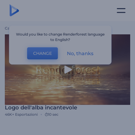
Casa
Modelli
Logo Dell'alba Incantevole
Would you like to change Renderforest language
to English?
No, thanks
CHANGE
Logo dell'alba incantevole
46K+
Esportazioni
10 sec