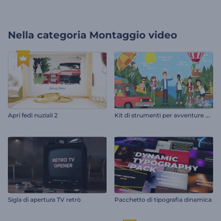
Nella categoria
Montaggio video
K
it di strumenti per avventure di personaggi
Apri fedi nuziali 2
Sigla di apertura TV retrò
Pacchetto di tipografia dinamica