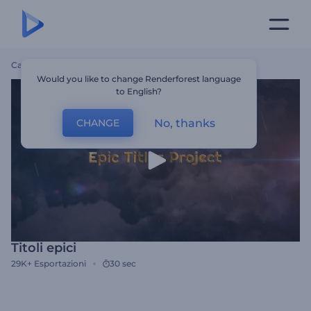
Casa
Modelli
Titoli Epici
Would you like to change Renderforest language
to English?
No, thanks
CHANGE
Titoli epici
29K+
Esportazioni
30 sec