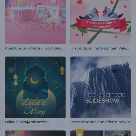
A
pertura della festa di compleanno
U
n delizioso inizio per San Valentino
Lailat al MirajAnimazioni
Presentazione con effetto bokeh