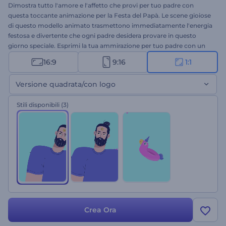
Dimostra tutto l'amore e l'affetto che provi per tuo padre con
questa toccante animazione per la Festa del Papà. Le scene gioiose
di questo modello animato trasmettono immediatamente l'energia
festosa e divertente che ogni padre desidera provare in questo
giorno speciale. Esprimi la tua ammirazione per tuo padre con un
messaggio di auguri sincero e una vostra foto da aggiungere al
16:9
9:16
1:1
modello. Questo modello a tema è tutto ciò di cui hai bisogno per
creare e condividere i tuoi auguri più autentici e far sentire tuo
Versione quadrata/con logo
padre apprezzato. Cosa aspetti? Provalo subito!
Stili disponibili
(3)
Crea Ora