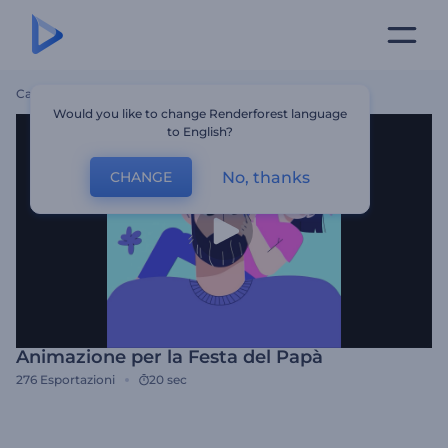
Casa
Modelli
Animazione Per La Festa Del Papà
Would you like to change Renderforest language
to English?
No, thanks
CHANGE
Animazione per la Festa del Papà
276
Esportazioni
20 sec