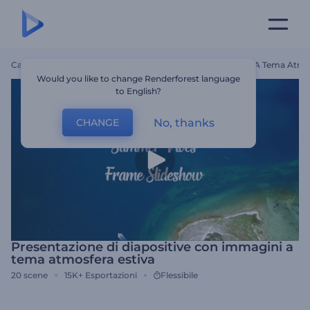
Casa
Modelli
Presentazione Di Diapositive Con Immagini A Tema Atmos
Would you like to change Renderforest language
to English?
No, thanks
CHANGE
Presentazione di diapositive con immagini a
tema atmosfera estiva
20
scene
15K+
Esportazioni
Flessibile