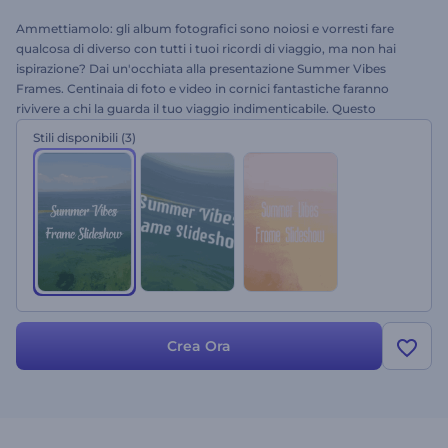
Ammettiamolo: gli album fotografici sono noiosi e vorresti fare
qualcosa di diverso con tutti i tuoi ricordi di viaggio, ma non hai
ispirazione? Dai un'occhiata alla presentazione Summer Vibes
Frames. Centinaia di foto e video in cornici fantastiche faranno
rivivere a chi la guarda il tuo viaggio indimenticabile. Questo
modello è perfetto per video di vacanze estive, presentazioni di
Stili disponibili
(3)
famiglia e di matrimonio, video di viaggio, auguri di compleanno e
molto altro. Aggiungi semplicemente le tue immagini, modifica il
testo, aggiungi la musica e otterrai una presentazione davvero
d'effetto. Provalo oggi stesso, è gratis!
Crea Ora