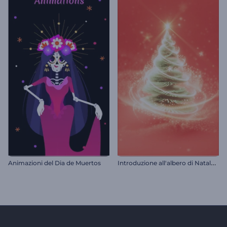
I
ntroduzione all'albero di Natale scintillante
Animazioni del Dia de Muertos