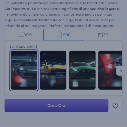
Dai velocità e potenza alla presentazione del tuo brand con "Sports
Car Race Intro". Le scene cinematografiche di una sportiva in gara e
il movimento dinamico creano un'atmosfera energica per il tuo
logo. Personalizzalo facilmente con logo, testo, stile e musica per
adattarlo al tuo progetto. Perfetto per contenuti di corse, promo
auto, intro gaming e presentazioni grintose. Crea ora e fai correre il
16:9
9:16
1:1
tuo brand con stile!
Stili disponibili
(5)
Crea Ora