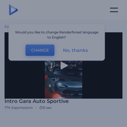
Casa
Modelli
Intro Gara Auto Sportive
Would you like to change Renderforest language
to English?
No, thanks
CHANGE
Intro Gara Auto Sportive
774
Esportazioni
15 sec