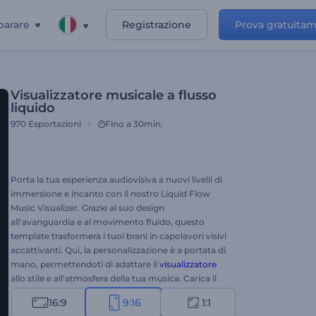
parare
Registrazione
Prova gratuita
Visualizzatore musicale a flusso
liquido
970
Esportazioni
Fino a 30min.
Porta la tua esperienza audiovisiva a nuovi livelli di
immersione e incanto con il nostro Liquid Flow
Music Visualizer. Grazie al suo design
all'avanguardia e al movimento fluido, questo
template trasformerà i tuoi brani in capolavori visivi
accattivanti. Qui, la personalizzazione è a portata di
mano, permettendoti di adattare il
visualizzatore
allo stile e all'atmosfera della tua musica. Carica il
tuo brano, scegli tra vari stili di colore e guarda i
16:9
9:16
1:1
suoni prendere vita in una sinfonia di forme liquide.