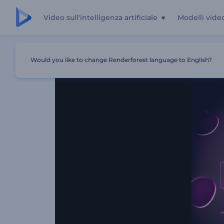
Video sull'intelligenza artificiale
Modelli vide
Casa
Modelli
Visualizzatore Musicale A Flusso Liquido
Would you like to change Renderforest language to English?