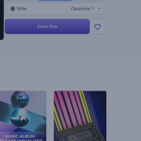
Ideale per promozioni musicali, nuove uscite di
Stile
Opzione 1
singoli, canali YouTube e molti altri progetti.
Provalo subito!
Crea Ora