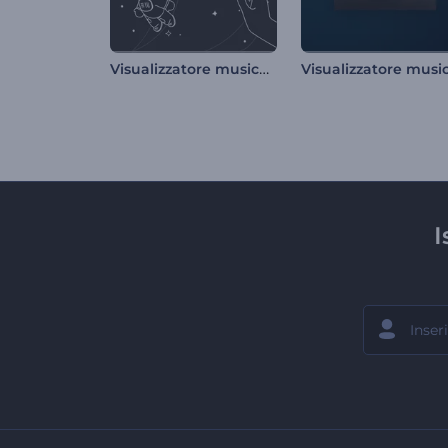
Visualizzatore musicale di Cosmic Sketches
I