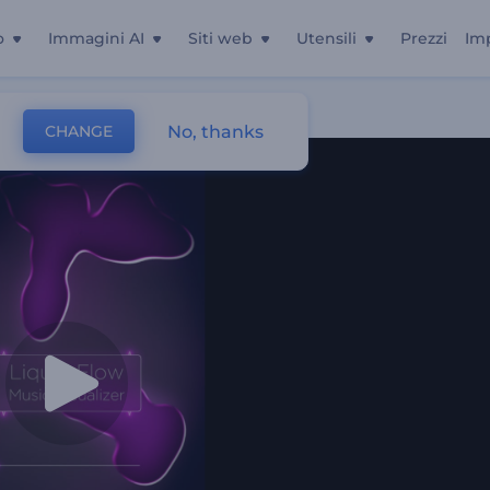
o
Immagini AI
Siti web
Utensili
Prezzi
Im
No, thanks
CHANGE