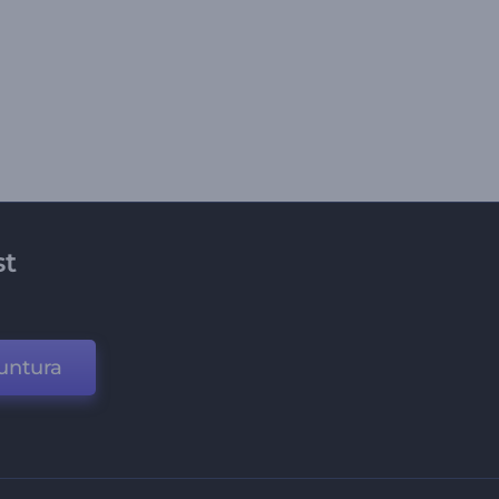
st
untura