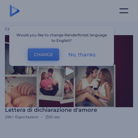
Casa
Modelli
Lettera Di Dichiarazione D'amore
Would you like to change Renderforest language
to English?
No, thanks
CHANGE
Lettera di dichiarazione d'amore
29K+
Esportazioni
30 sec