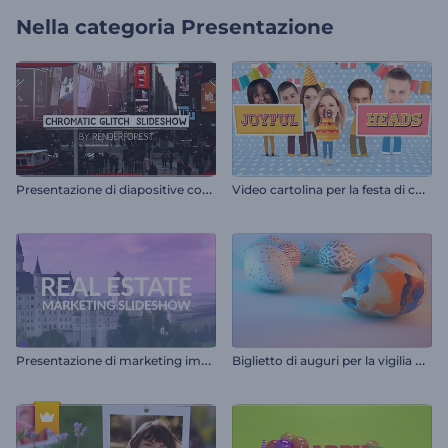
Nella categoria
Presentazione
P
resentazione di diapositive con glitch cromatici
V
ideo cartolina per la festa di compleanno
P
resentazione di marketing immobiliare
B
iglietto di auguri per la vigilia di Pasqua