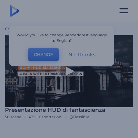
Casa
Modelli
Presentazione HUD Di Fantascienza
Would you like to change Renderforest language
to English?
No, thanks
CHANGE
Presentazione HUD di fantascienza
50
scene
43K+
Esportazioni
Flessibile