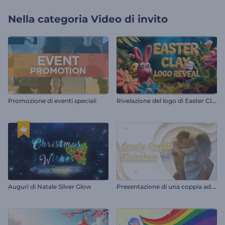
Nella categoria
Video di invito
R
ivelazione del logo di Easter Clay
Promozione di eventi speciali
P
resentazione di una coppia adorabile
Auguri di Natale Silver Glow