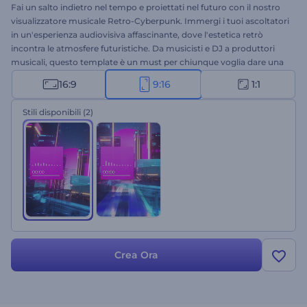
Fai un salto indietro nel tempo e proiettati nel futuro con il nostro
visualizzatore musicale Retro-Cyberpunk. Immergi i tuoi ascoltatori
in un'esperienza audiovisiva affascinante, dove l'estetica retrò
incontra le atmosfere futuristiche. Da musicisti e DJ a produttori
musicali, questo template è un must per chiunque voglia dare una
marcia in più ai propri brani. Carica la tua traccia audio, inserisci il
16:9
9:16
1:1
titolo del brano e il nome dell'artista e lascia che il
visualizzatore
dia
vita alla tua musica. Crea ora e porta il tuo pubblico in un viaggio
Stili disponibili
(2)
nel tempo e nello spazio!
Crea Ora