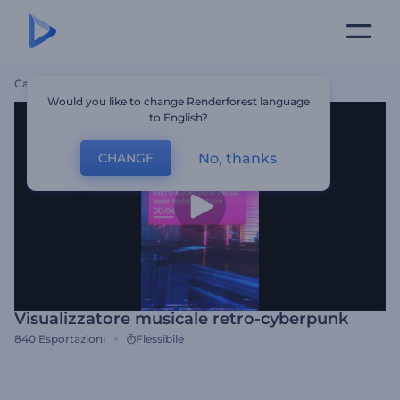
Casa
Modelli
Visualizzatore Musicale Retro-Cyberpunk
Would you like to change Renderforest language
to English?
No, thanks
CHANGE
Visualizzatore musicale retro-cyberpunk
840
Esportazioni
Flessibile