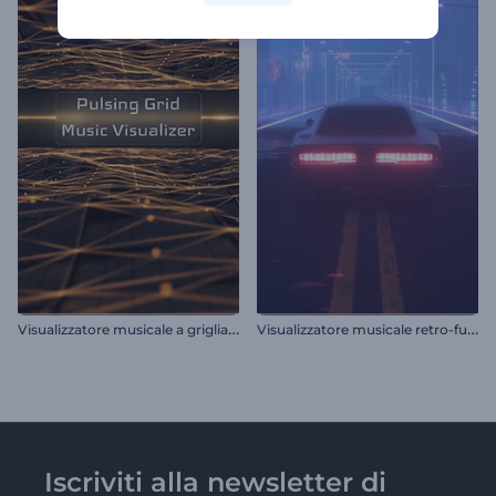
V
isualizzatore musicale a griglia pulsante
V
isualizzatore musicale retro-futuristico
Iscriviti alla newsletter di