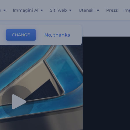
o
Immagini AI
Siti web
Utensili
Prezzi
Im
No, thanks
CHANGE