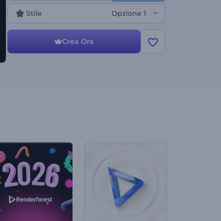
altro. Crea ora e preparati a stupire e coinvolgere il
tuo pubblico!
Stile
Opzione 1
Crea Ora