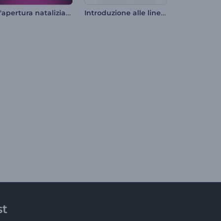
Un'apertura natalizia vivace
Introduzione alle linee di filatura pulite
st