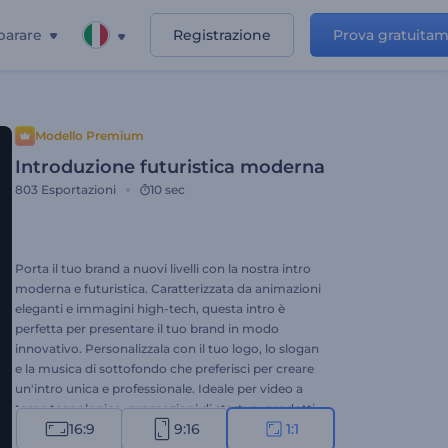
parare
Registrazione
Prova gratuita
Modello Premium
Introduzione futuristica moderna
803
Esportazioni
10 sec
Porta il tuo brand a nuovi livelli con la nostra intro
moderna e futuristica. Caratterizzata da animazioni
eleganti e immagini high-tech, questa intro è
perfetta per presentare il tuo brand in modo
innovativo. Personalizzala con il tuo logo, lo slogan
e la musica di sottofondo che preferisci per creare
un'intro unica e professionale. Ideale per video a
tema tecnologico, promozioni di startup, prodotti
16:9
9:16
1:1
innovativi, campagne di marketing digitale e molto