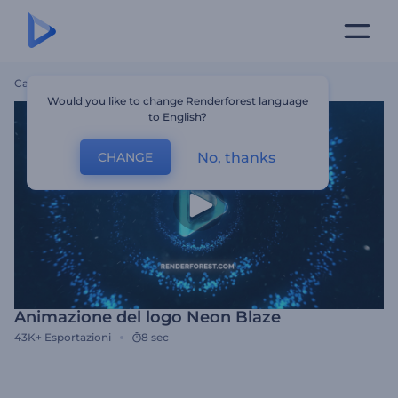
Casa
Modelli
Animazione Del Logo Neon Blaze
Would you like to change Renderforest language
to English?
No, thanks
CHANGE
Animazione del logo Neon Blaze
43K+
Esportazioni
8 sec