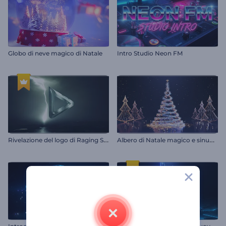
Globo di neve magico di Natale
Intro Studio Neon FM
R
ivelazione del logo di Raging Storm
A
lbero di Natale magico e sinuoso
I
ntroduzione al vortice energetico
P
resentazione del logo di nuova generazione