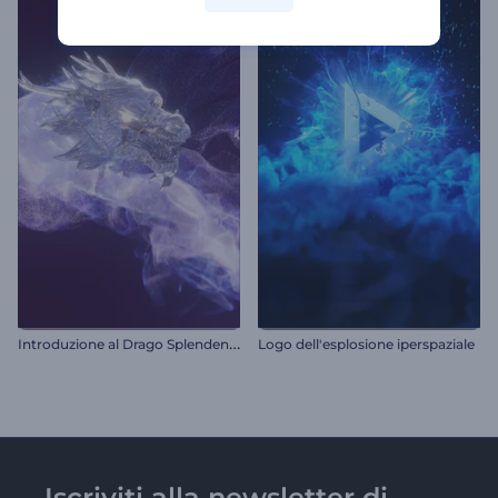
I
ntroduzione al Drago Splendente
Logo dell'esplosione iperspaziale
Iscriviti alla newsletter di