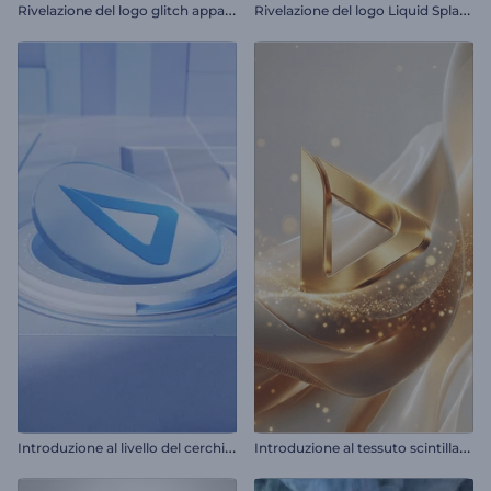
R
ivelazione del logo glitch appariscente
R
ivelazione del logo Liquid Splash
I
ntroduzione al livello del cerchio 3D
I
ntroduzione al tessuto scintillante e fluttuante