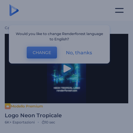
Casa
Modelli
Logo Neon Tropicale
Would you like to change Renderforest language
to English?
No, thanks
CHANGE
Modello Premium
Logo Neon Tropicale
6K+
Esportazioni
10 sec