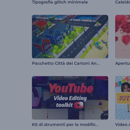
Tipografia glitch minimale
Caleid
Pacchetto Città dei Cartoni Animati
Apertu
Kit di strumenti per la modifica di video su YouTube