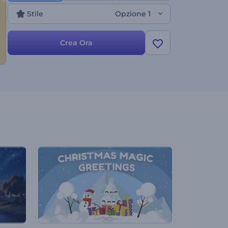
musicale. Perfetto per video di auguri, inviti per le
Stile
Opzione 1
festività, introduzioni festive per presentazioni e
molto altro. Create ora e scoprite la magia delle
animazioni di Nuzul Al-Quran!
Crea Ora