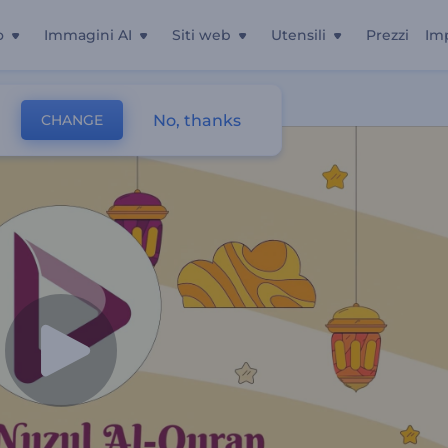
o
Immagini AI
Siti web
Utensili
Prezzi
Im
No, thanks
CHANGE