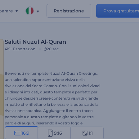
parare
Registrazione
Prova gratuita
Saluti Nuzul Al-Quran
4K+
Esportazioni
20 sec
Benvenuti nel template Nuzul Al-Quran Greetings,
una splendida rappresentazione visiva della
rivelazione del Sacro Corano. Con i suoi colori vivaci
e i disegni intricati, questo template è perfetto per
chiunque desideri creare contenuti visivi di grande
impatto che riflettano la bellezza e la potenza della
rivelazione coranica. Aggiungete il vostro tocco
personale a questo template digitando le vostre
parole di auguri, inserendo il vostro logo e
aggiungendo la vostra voce fuori campo o la vostra
16:9
9:16
1:1
traccia musicale preferita dalla nostra libreria