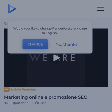
Casa
Modelli
Marketing Online E Promozione SEO
Would you like to change Renderforest language
to English?
No, thanks
CHANGE
Modello Premium
Marketing online e promozione SEO
9K+
Esportazioni
15 sec