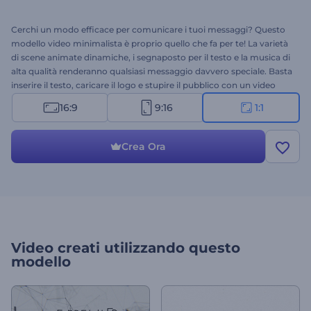
Cerchi un modo efficace per comunicare i tuoi messaggi? Questo
modello video minimalista è proprio quello che fa per te! La varietà
di scene animate dinamiche, i segnaposto per il testo e la musica di
alta qualità renderanno qualsiasi messaggio davvero speciale. Basta
inserire il testo, caricare il logo e stupire il pubblico con un video
promozionale completamente nuovo! Perfetto per promuovere
16:9
9:16
1:1
aziende, siti web, servizi e molto altro. Vuoi annunciare qualcosa?
Crea subito un video creativo, gratuitamente!
Crea Ora
Video creati utilizzando questo
modello