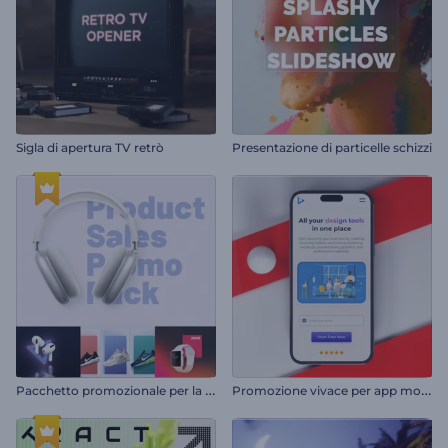
Sigla di apertura TV retrò
Presentazione di particelle schizzi
P
acchetto promozionale per la vendita del prodotto
P
romozione vivace per app mobile