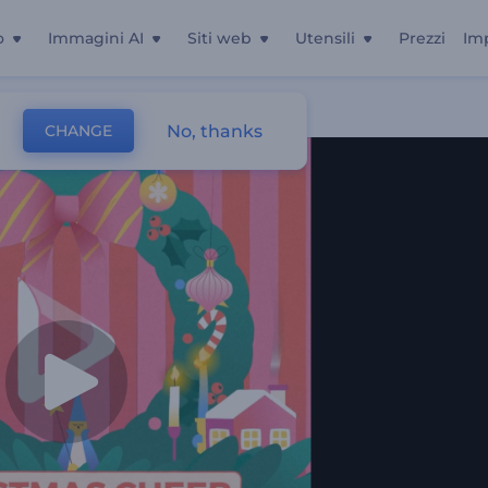
o
Immagini AI
Siti web
Utensili
Prezzi
Im
No, thanks
CHANGE