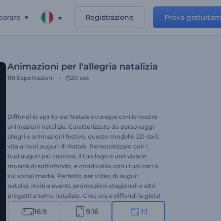
parare
Registrazione
Prova gratuita
Animazioni per l'allegria natalizia
118
Esportazioni
20 sec
Diffondi lo spirito del Natale ovunque con le nostre
animazioni natalizie. Caratterizzato da personaggi
allegri e animazioni festive, questo modello 2D darà
vita ai tuoi auguri di Natale. Personalizzalo con i
tuoi auguri più calorosi, il tuo logo e una vivace
musica di sottofondo, e condividilo con i tuoi cari o
sui social media. Perfetto per video di auguri
natalizi, inviti a eventi, promozioni stagionali e altri
progetti a tema natalizio. Crea ora e diffondi la gioia!
16:9
9:16
1:1