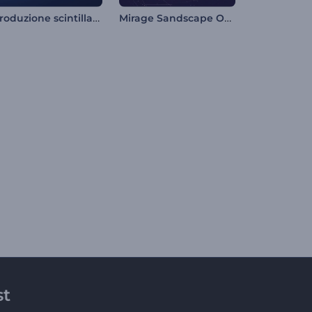
Introduzione scintillante al neon
Mirage Sandscape Opener
st