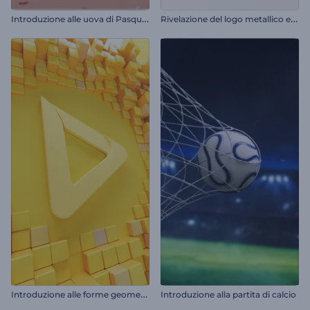
I
ntroduzione alle uova di Pasqua colorate
R
ivelazione del logo metallico e pulito
I
ntroduzione alle forme geometriche pulite
Introduzione alla partita di calcio