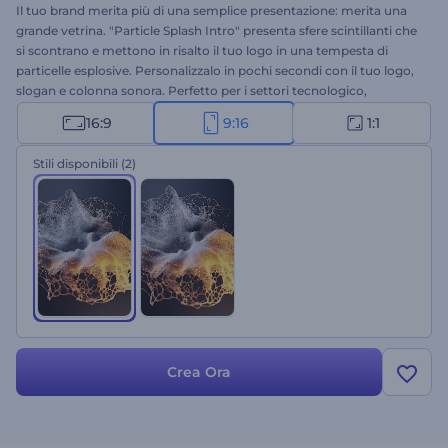
Il tuo brand merita più di una semplice presentazione: merita una
grande vetrina. "Particle Splash Intro" presenta sfere scintillanti che
si scontrano e mettono in risalto il tuo logo in una tempesta di
particelle esplosive. Personalizzalo in pochi secondi con il tuo logo,
slogan e colonna sonora. Perfetto per i settori tecnologico,
scientifico, biologico, innovativo e creativo, con l'obiettivo di
16:9
9:16
1:1
stupire fin dal primo istante. Crea ora e potenzia l'identità del tuo
brand con un'esplosione scintillante!
Stili disponibili
(2)
Crea Ora