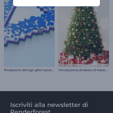
R
ivelazione del logo glitch pixelato
I
ntroduzione all'albero di Natale decorato
Iscriviti alla newsletter di
Renderforest