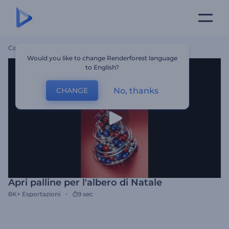
Casa
Modelli
Apri Palline Per L'albero Di Natale
Would you like to change Renderforest language
to English?
No, thanks
CHANGE
Apri palline per l'albero di Natale
8K+
Esportazioni
9 sec