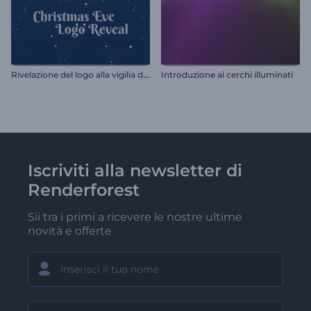
R
ivelazione del logo alla vigilia di Natale
Introduzione ai cerchi illuminati
Iscriviti alla newsletter di
Renderforest
Sii tra i primi a ricevere le nostre ultime
novità e offerte