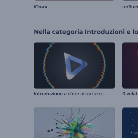
Юлия
upflue
Nella categoria
Introduzioni e l
Introduzione a sfere astratte e glitchate