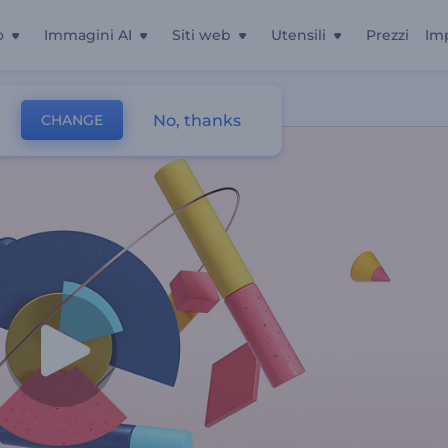
o
Immagini AI
Siti web
Utensili
Prezzi
Im
Di Forme
No, thanks
CHANGE