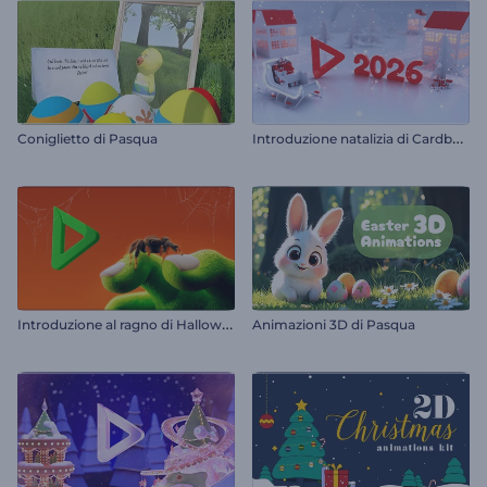
I
ntroduzione natalizia di Cardboard City
Coniglietto di Pasqua
I
ntroduzione al ragno di Halloween
Animazioni 3D di Pasqua