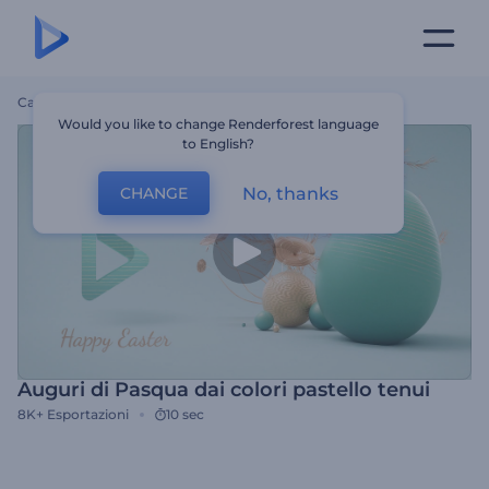
Casa
Modelli
Auguri Di Pasqua Dai Colori Pastello Tenui
Would you like to change Renderforest language
to English?
No, thanks
CHANGE
Auguri di Pasqua dai colori pastello tenui
8K+
Esportazioni
10 sec