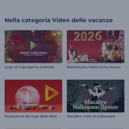
Nella categoria
Video delle vacanze
Logo di Capodanno e Natale
Benvenuto e felice anno nuovo
R
ivelazione del logo della sfera di neve
Macabro inizio di Halloween