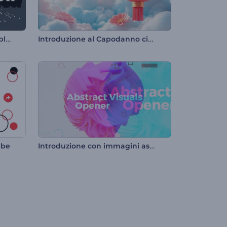
Rivelazione del logo Liquid Splash
Introduzione al Capodanno cinese fiorito
Introduzione con immagini astratte
ube