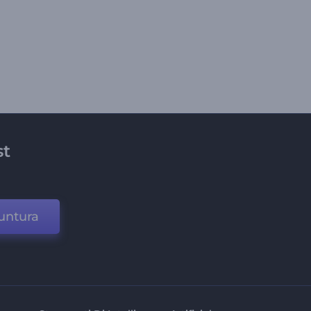
st
untura