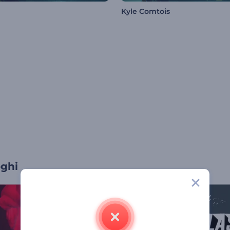
Kyle Comtois
oghi