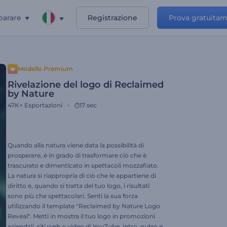
parare
Registrazione
Prova gratuita
Modello Premium
Rivelazione del logo di Reclaimed
by Nature
47K+
Esportazioni
17 sec
Quando alla natura viene data la possibilità di
prosperare, è in grado di trasformare ciò che è
trascurato e dimenticato in spettacoli mozzafiato.
La natura si riappropria di ciò che le appartiene di
diritto e, quando si tratta del tuo logo, i risultati
sono più che spettacolari. Senti la sua forza
utilizzando il template "Reclaimed by Nature Logo
Reveal". Metti in mostra il tuo logo in promozioni
aziendali, siti web o video di YouTube, intro, outro e