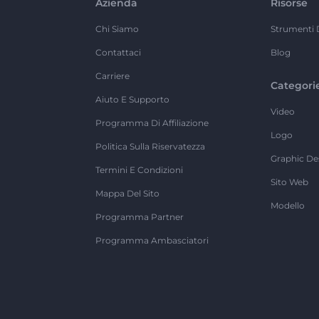
Azienda
Risorse
Chi Siamo
Strumenti 
Contattaci
Blog
Carriere
Categori
Aiuto E Supporto
Video
Programma Di Affiliazione
Logo
Politica Sulla Riservatezza
Graphic De
Termini E Condizioni
Sito Web
Mappa Del Sito
Modello
Programma Partner
Programma Ambasciatori