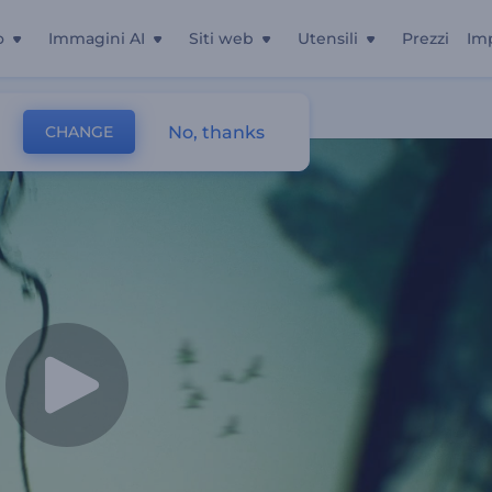
o
Immagini AI
Siti web
Utensili
Prezzi
Im
ture
No, thanks
CHANGE