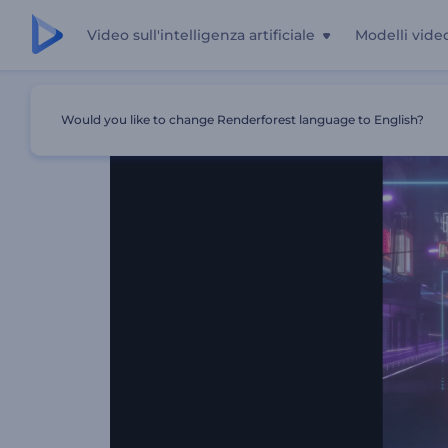
Video sull'intelligenza artificiale
Modelli vide
Casa
Modelli
Visualizzatore Musicale Retro-Futuristico
Would you like to change Renderforest language to English?