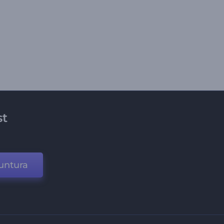
st
untura