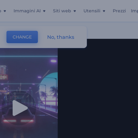
o
Immagini AI
Siti web
Utensili
Prezzi
Im
No, thanks
CHANGE