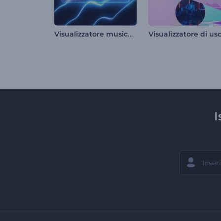
Visualizzatore musicale Neon Lines
I