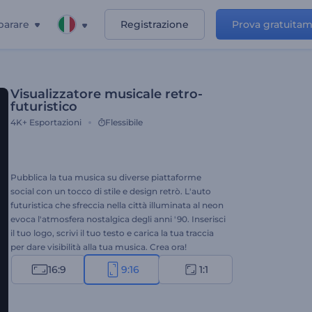
parare
Registrazione
Prova gratuita
Visualizzatore musicale retro-
futuristico
4K+
Esportazioni
Flessibile
Pubblica la tua musica su diverse piattaforme
social con un tocco di stile e design retrò. L'auto
futuristica che sfreccia nella città illuminata al neon
evoca l'atmosfera nostalgica degli anni '90. Inserisci
il tuo logo, scrivi il tuo testo e carica la tua traccia
per dare visibilità alla tua musica. Crea ora!
16:9
9:16
1:1