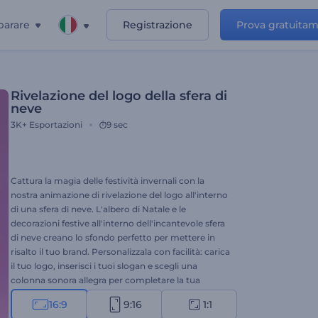
parare
Registrazione
Prova gratuita
Rivelazione del logo della sfera di
neve
3K+
Esportazioni
9 sec
Cattura la magia delle festività invernali con la
nostra animazione di rivelazione del logo all'interno
di una sfera di neve. L'albero di Natale e le
decorazioni festive all'interno dell'incantevole sfera
di neve creano lo sfondo perfetto per mettere in
risalto il tuo brand. Personalizzala con facilità: carica
il tuo logo, inserisci i tuoi slogan e scegli una
colonna sonora allegra per completare la tua
animazione di alta qualità. Perfetta per video di
16:9
9:16
1:1
auguri, inviti a eventi natalizi, spot pubblicitari di