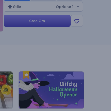
Natale, introduzioni festive e molto altro. Crea ora e
Stile
Opzione 1
dai vita al tuo brand in un sogno innevato!
Crea Ora