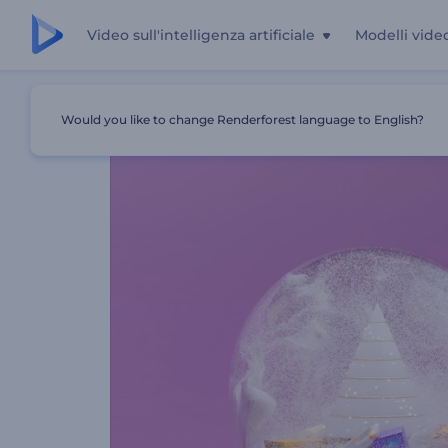
Video sull'intelligenza artificiale
Modelli vide
Casa
Modelli
Rivelazione Del Logo Della Sfera Di Neve
Would you like to change Renderforest language to English?