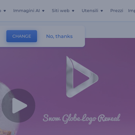
o
Immagini AI
Siti web
Utensili
Prezzi
Im
No, thanks
CHANGE