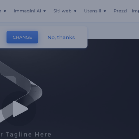
o
Immagini AI
Siti web
Utensili
Prezzi
Im
No, thanks
CHANGE