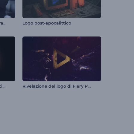
Rivelazione del logo del laboratorio scientifico
Logo post-apocalittico
Introduzione alle particelle scintillanti vorticose
Rivelazione del logo di Fiery Particles