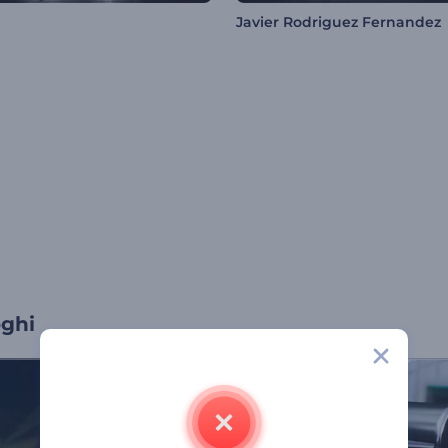
Javier Rodriguez Fernandez
oghi