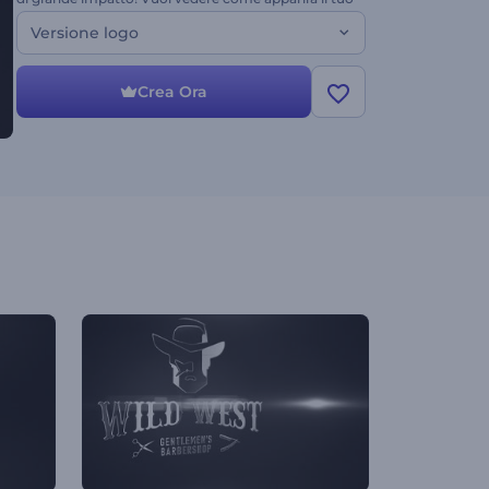
logo con questo stile? Provalo subito
Versione logo
gratuitamente!
Crea Ora