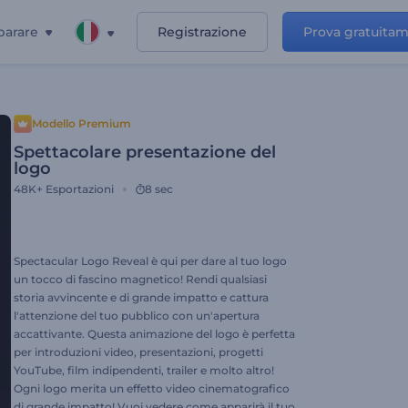
parare
Registrazione
Prova gratuita
Modello Premium
Spettacolare presentazione del
logo
48K+
Esportazioni
8 sec
Spectacular Logo Reveal è qui per dare al tuo logo
un tocco di fascino magnetico! Rendi qualsiasi
storia avvincente e di grande impatto e cattura
l'attenzione del tuo pubblico con un'apertura
accattivante. Questa animazione del logo è perfetta
per introduzioni video, presentazioni, progetti
YouTube, film indipendenti, trailer e molto altro!
Ogni logo merita un effetto video cinematografico
di grande impatto! Vuoi vedere come apparirà il tuo