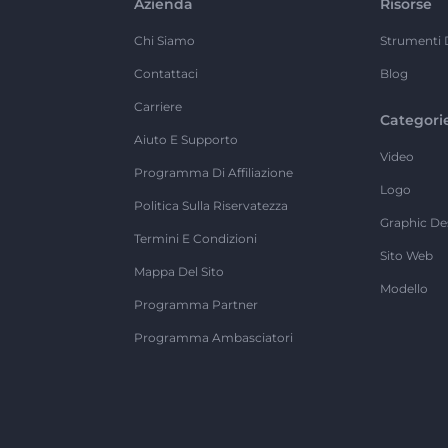
Azienda
Risorse
Chi Siamo
Strumenti 
Contattaci
Blog
Carriere
Categori
Aiuto E Supporto
Video
Programma Di Affiliazione
Logo
Politica Sulla Riservatezza
Graphic De
Termini E Condizioni
Sito Web
Mappa Del Sito
Modello
Programma Partner
Programma Ambasciatori