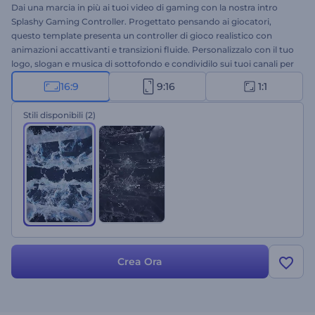
Dai una marcia in più ai tuoi video di gaming con la nostra intro
Splashy Gaming Controller. Progettato pensando ai giocatori,
questo template presenta un controller di gioco realistico con
animazioni accattivanti e transizioni fluide. Personalizzalo con il tuo
logo, slogan e musica di sottofondo e condividilo sui tuoi canali per
catturare l'attenzione del pubblico fin dal primo secondo. Perfetto
16:9
9:16
1:1
per intro e outro di videogiochi, live streaming su YouTube,
montaggi di gameplay e molti altri progetti simili. Provalo subito e
Stili disponibili
(2)
porta i tuoi contenuti di gaming a un livello superiore!
Crea Ora