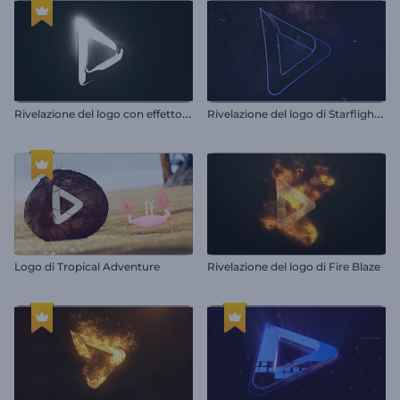
R
ivelazione del logo con effetto bagliore cinematografico
R
ivelazione del logo di Starflight: una scena traballante
Logo di Tropical Adventure
Rivelazione del logo di Fire Blaze