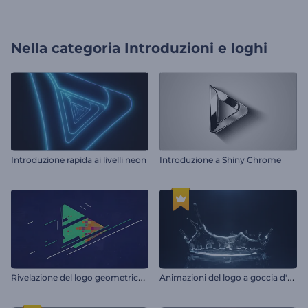
Nella categoria
Introduzioni e loghi
Introduzione rapida ai livelli neon
Introduzione a Shiny Chrome
R
ivelazione del logo geometrico piatto
A
nimazioni del logo a goccia d'acqua