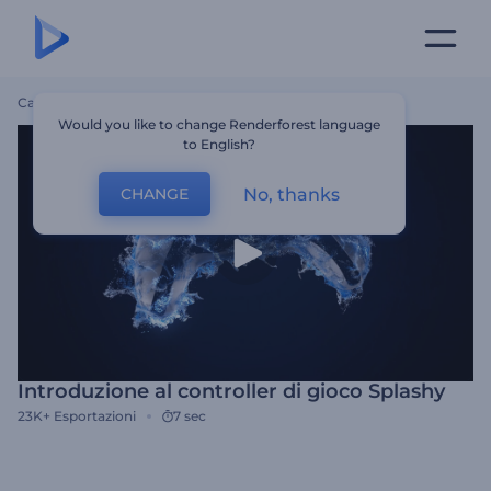
Casa
Modelli
Introduzione Al Controller Di Gioco Splashy
Would you like to change Renderforest language
to English?
No, thanks
CHANGE
Introduzione al controller di gioco Splashy
23K+
Esportazioni
7 sec