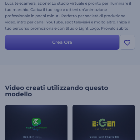
Luci, telecamera, azione! Lo studio virtuale è pronto per illuminare il
tuo marchio. Carica il tuo logo e ottieni un'animazione
professionale in pochi minuti. Perfetto per società di produzione
video, intro per canali YouTube, spot televisivi e molto altro. Inizia il
tuo percorso promozionale con Studio Light Logo. Provalo subito!
Crea Ora
Video creati utilizzando questo
modello