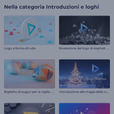
Nella categoria
Introduzioni e loghi
R
ivelazione del logo di Asphalt Destruction
Logo a forma di rullo
B
iglietto di auguri per la vigilia di Pasqua
I
ntroduzione alla magia della vigilia di Natale