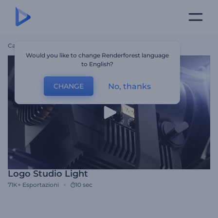
Casa
Modelli
Logo Studio Light
Would you like to change Renderforest language
to English?
No, thanks
CHANGE
Logo Studio Light
71K+
Esportazioni
10 sec