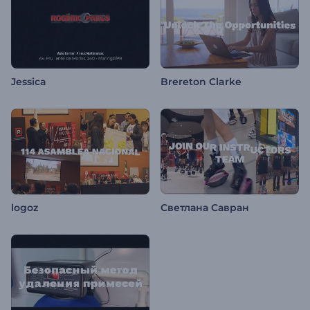
Jessica
Brereton Clarke
logoz
Светлана Савран