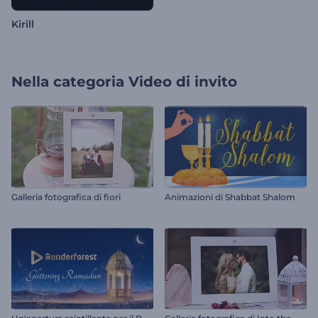
Kirill
Nella categoria
Video di invito
Galleria fotografica di fiori
Animazioni di Shabbat Shalom
U
n'apertura scintillante per il Ramadan
G
alleria fotografica di Into the Wild