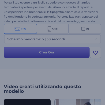
Porta il tuo evento a un livello superiore con questo dinamico
template di apertura per eventi dal ritmo incalzante. Preparati a
un'esperienza indimenticabile: la tipografia dinamica e le transizioni
fluide si fondono in perfetta armonia. Personalizza ogni aspetto del
video per adattarlo al tema e al brand del tuo evento, garantendo
un tocco personalizzato. Seleziona le scene che preferisci, carica i
16:9
9:16
1:1
tuoi file multimediali, inserisci i testi e completa il video con una
colonna sonora o una voce fuori campo. Mettiti in luce e fai brillare il
Schermo panoramico | 30 secondi
tuo evento con questo template vibrante e dinamico. Inizia subito a
creare!
Crea Ora
Video creati utilizzando questo
modello