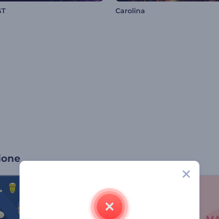
GT
Carolina
ione