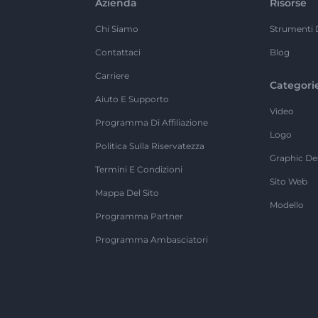
Azienda
Risorse
Chi Siamo
Strumenti 
Contattaci
Blog
Carriere
Categori
Aiuto E Supporto
Video
Programma Di Affiliazione
Logo
Politica Sulla Riservatezza
Graphic De
Termini E Condizioni
Sito Web
Mappa Del Sito
Modello
Programma Partner
Programma Ambasciatori