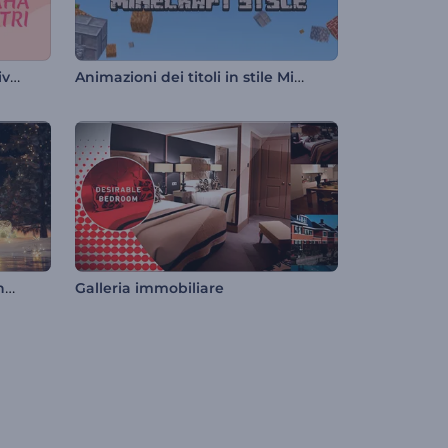
Video di auguri per Maha Shivratri
Animazioni dei titoli in stile Minecraft
Conto alla rovescia di mezzanotte per Capodanno
Galleria immobiliare