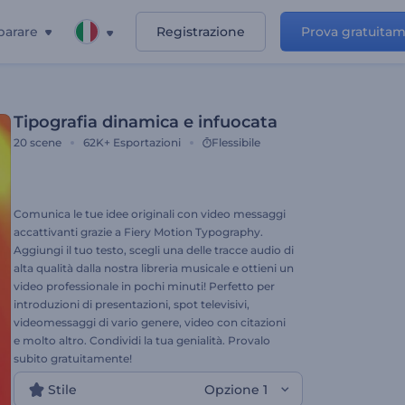
parare
Registrazione
Prova gratuita
Tipografia dinamica e infuocata
20
scene
62K+
Esportazioni
Flessibile
Comunica le tue idee originali con video messaggi
accattivanti grazie a Fiery Motion Typography.
Aggiungi il tuo testo, scegli una delle tracce audio di
alta qualità dalla nostra libreria musicale e ottieni un
video professionale in pochi minuti! Perfetto per
introduzioni di presentazioni, spot televisivi,
videomessaggi di vario genere, video con citazioni
e molto altro. Condividi la tua genialità. Provalo
subito gratuitamente!
Stile
Opzione 1