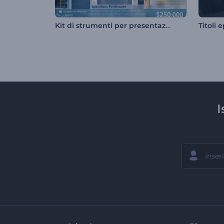
Kit di strumenti per presentazioni immobiliari
Titoli e
I