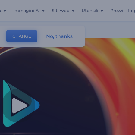
o
Immagini AI
Siti web
Utensili
Prezzi
Im
No, thanks
CHANGE