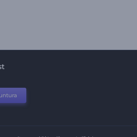
st
untura