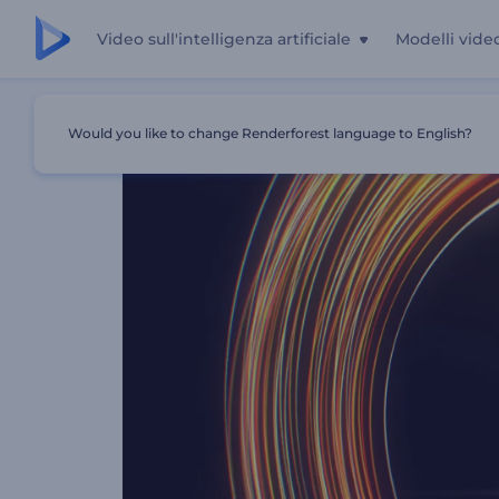
Video sull'intelligenza artificiale
Modelli vide
Casa
Modelli
Tipografia Dinamica E Infuocata
Would you like to change Renderforest language to English?