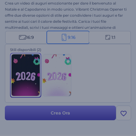
Crea un video di auguri emozionante per dare il benvenuto al
Natale e al Capodanno in modo unico. Vibrant Christmas Opener ti
offre due diverse opzioni di stile per condividere i tuoi auguri e far
sentire ai tuoi cari il calore delle festività. Carica i tuoi file
multimediali, scrivi i tuoi messaggi e ottieni un'animazione di
auguri ad alta risoluzione in pochi minuti. Perfetto per video di
16:9
9:16
1:1
auguri, inviti a feste, spot televisivi per Natale o Capodanno e molto
altro. Provalo subito!
Stili disponibili
(2)
Crea Ora