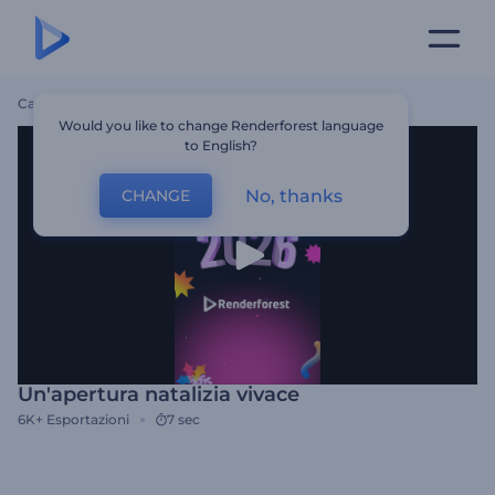
Casa
Modelli
Un'apertura Natalizia Vivace
Would you like to change Renderforest language
to English?
No, thanks
CHANGE
Un'apertura natalizia vivace
6K+
Esportazioni
7 sec