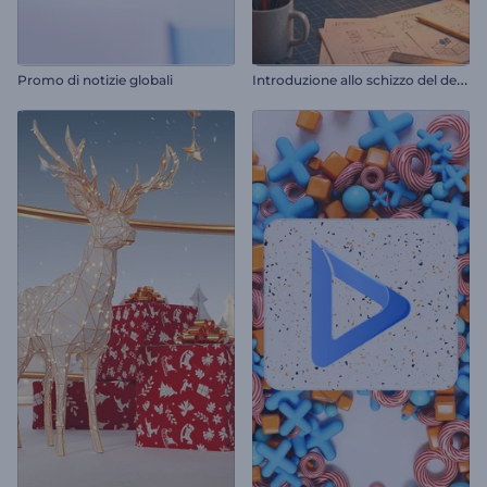
I
ntroduzione allo schizzo del designer
Promo di notizie globali