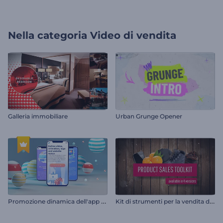
Nella categoria
Video di vendita
Galleria immobiliare
Urban Grunge Opener
P
romozione dinamica dell'app mobile
K
it di strumenti per la vendita di prodotti