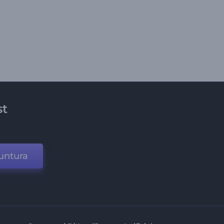
st
untura