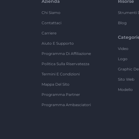
Azienda
Risorse
Chi Siamo
Strumenti 
Contattaci
Blog
Carriere
Categori
Aiuto E Supporto
Video
Programma Di Affiliazione
Logo
Politica Sulla Riservatezza
Graphic De
Termini E Condizioni
Sito Web
Mappa Del Sito
Modello
Programma Partner
Programma Ambasciatori