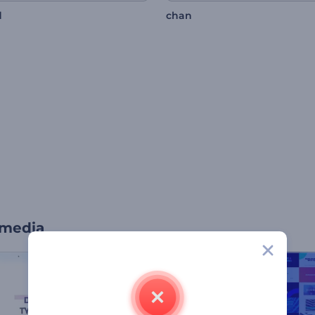
d
chan
 media