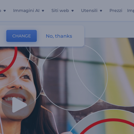
o
Immagini AI
Siti web
Utensili
Prezzi
Im
No, thanks
CHANGE