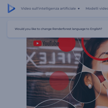
Video sull'intelligenza artificiale
Modelli vide
Casa
Modelli
Promozione Del Canale YouTube
Would you like to change Renderforest language to English?