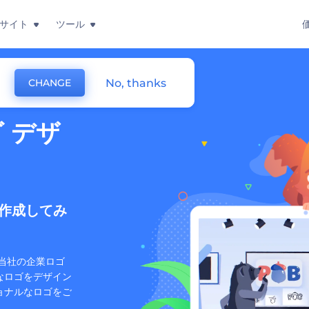
サイト
ツール
No, thanks
CHANGE
 デザ
ゴを作成してみ
当社の企業ロゴ
なロゴをデザイン
ョナルなロゴをご