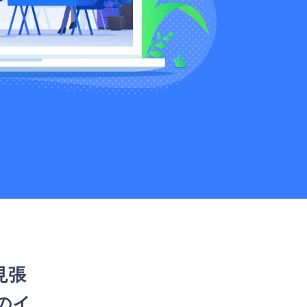
見張
のイ