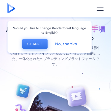
成功するブランディングを
手頃
Would you like to change Renderforest language
to English?
な価格
で一挙に実現する
No, thanks
CHANGE
レンダーフォレストは、デザインスキルがなくても世界中
の誰もが何でもデザインできるようにすることを目的とし
た、一体化されたのブランディングプラットフォームで
す。