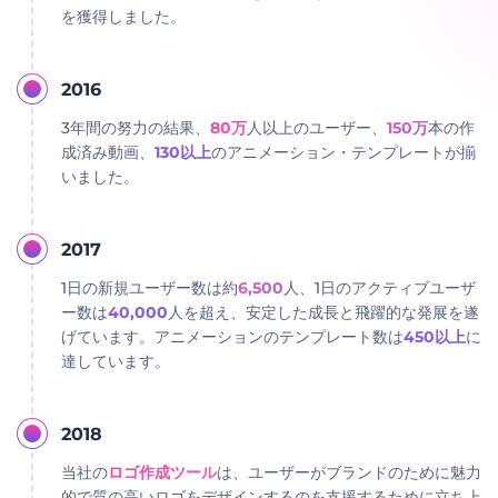
を獲得しました。
2016
3年間の努力の結果、
80万
人以上のユーザー、
150万
本の作
成済み動画、
130以上
のアニメーション・テンプレートが揃
いました。
2017
1日の新規ユーザー数は約
6,500
人、1日のアクティブユーザ
ー数は
40,000
人を超え、安定した成長と飛躍的な発展を遂
げています。アニメーションのテンプレート数は
450以上
に
達しています。
2018
当社の
ロゴ作成ツール
は、ユーザーがブランドのために魅力
的で質の高いロゴをデザインするのを支援するために立ち上