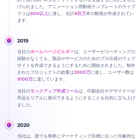
げられました。アニメーション用動画テンプレートのライブ
ラリは
600以上
に達し、合計
8百万
本の動画が作成されてい
ます。
2019
当社の
ホームページビルダー
は、ユーザーがコーディングの
経験がなくても、製品やサービスのためのプロ仕様のウェブ
サイトを作成できるようにするために開始されました。制作
されたプロジェクトの総量は
2000万
に達し、ユーザー数は
1000万
に達しています。
当社の
モックアップ作成ツール
は、印刷会社やデザイナーが
作品をリアルに展示できるようにすることを目的に立ち上げ
ました。
2020
当社は、誰でも簡単にマーケティング目標に沿った印象的な