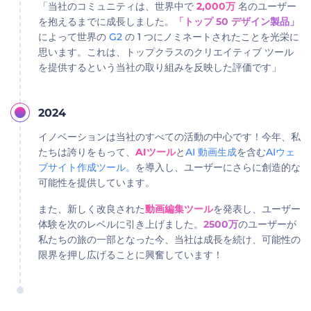
「当社のコミュニティは、世界中で
2,000万
名のユーザー
を抱えるまでに成長しました。
「トップ 50 デザイン製品」
によって世界の
G2
の 1 つにノミネートされたことを光栄に
思います。これは、トップクラスのクリエイティブ ツール
を提供するという当社の取り組みを反映した評価です」
2024
イノベーションは当社のすべての活動の中心です！今年、私
たちは誇りをもって、
AIツール
と
AI 動画生成
を含む
AIウェ
ブサイト作成ツール。
を導入し、ユーザーにさらに創造的な
可能性を提供しています。
また、新しく改良された
動画編集ツール
を発表し、ユーザー
体験を次のレベルに引き上げました。
2500万
のユーザーが
私たちの旅の一部となった今、当社は成長を続け、可能性の
限界を押し広げることに興奮しています！