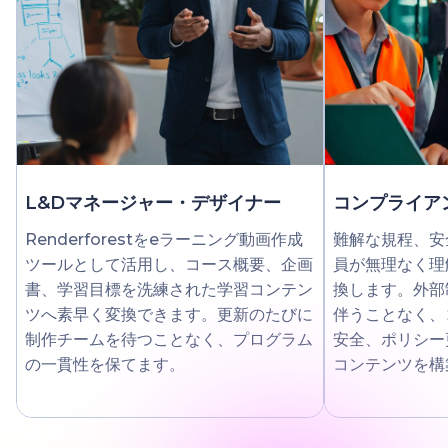
L&Dマネージャー・デザイナー
コンプライア
Renderforestをeラーニング動画作成
難解な規程、安
ツールとして活用し、コース概要、企画
員が無理なく理
書、学習目標を洗練された学習コンテン
換します。外部
ツへ素早く変換できます。更新のたびに
伴うことなく、
制作チームを待つことなく、プログラム
安全、ポリシー
の一貫性を保てます。
コンテンツを構