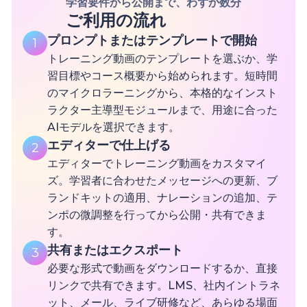
学習要件から公開まで、わずか数分
ご利用の流れ
プロンプトまたはテンプレートで開始
1
トレーニング動画のテンプレートを選ぶか、学
習目標やコース概要から始められます。短時間
のマイクロラーニングから、本格的なインスト
ラクター主導型モジュールまで、用途に合った
AIモデルを選択できます。
エディターで仕上げる
2
エディターでトレーニング動画をカスタマイ
ズ。学習者に合わせたメッセージへの更新、ブ
ランドキットの適用、ナレーションの追加、テ
ンポの微調整を行ってから公開・共有できま
す。
共有またはエクスポート
3
必要な形式で動画をダウンロードするか、直接
リンクで共有できます。LMS、社内イントラネ
ット、メール、ライブ研修など、あらゆる場面