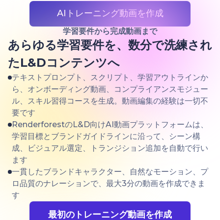
AIトレーニング動画を作成
学習要件から完成動画まで
あらゆる学習要件を、数分で洗練され
たL&Dコンテンツへ
テキストプロンプト、スクリプト、学習アウトラインか
ら、オンボーディング動画、コンプライアンスモジュー
ル、スキル習得コースを生成。動画編集の経験は一切不
要です
RenderforestのL&D向けAI動画プラットフォームは、
学習目標とブランドガイドラインに沿って、シーン構
成、ビジュアル選定、トランジション追加を自動で行い
ます
一貫したブランドキャラクター、自然なモーション、プ
ロ品質のナレーションで、最大3分の動画を作成できま
す
最初のトレーニング動画を作成