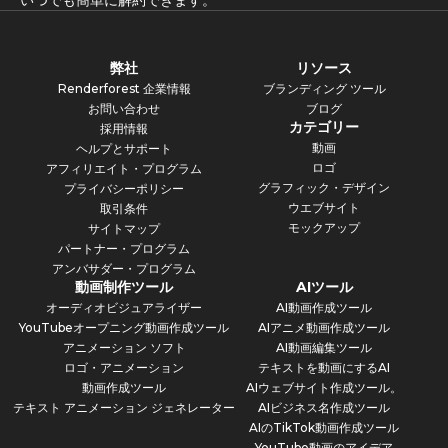
いつでも簡単に解約できます。
弊社
リソース
Renderforest 企業情報
ブランディング ツール
お問い合わせ
ブログ
カテゴリー
採用情報
動画
ヘルプとサポート
ロゴ
アフィリエイト・プログラム
グラフィック・デザイン
プライバシーポリシー
ウエブサイト
取引条件
モックアップ
サイトマップ
パートナー・プログラム
アンバサダー・プログラム
動画制作ツール
AIツール
オーディオビジュアライザー
AI動画作成ツール
YouTubeオープニング動画作成ツール
AIアニメ動画作成ツール
アニメーション ソフト
AI動画編集ツール
ロゴ・アニメーション
テキストを動画にするAI
動画作成ツール
AIウェブサイト作成ツール。
テキスト アニメーション ジェネレーター
AIビジネス名作成ツール
AIのTikTok動画作成ツール
YouTube動画のアイデア