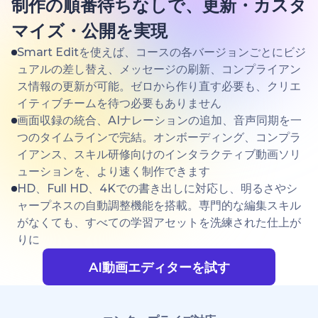
制作の順番待ちなしで、更新・カスタ
マイズ・公開を実現
Smart Editを使えば、コースの各バージョンごとにビジ
ュアルの差し替え、メッセージの刷新、コンプライアン
ス情報の更新が可能。ゼロから作り直す必要も、クリエ
イティブチームを待つ必要もありません
画面収録の統合、AIナレーションの追加、音声同期を一
つのタイムラインで完結。オンボーディング、コンプラ
イアンス、スキル研修向けのインタラクティブ動画ソリ
ューションを、より速く制作できます
HD、Full HD、4Kでの書き出しに対応し、明るさやシ
ャープネスの自動調整機能を搭載。専門的な編集スキル
がなくても、すべての学習アセットを洗練された仕上が
りに
AI動画エディターを試す