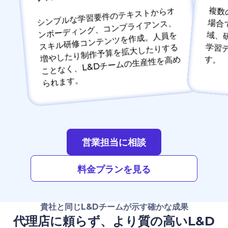
複数のチ
シンプルな学習要件のテキストからオ
ンボーディング、コンプライアンス、
スキル研修コンテンツを作成。人員を
増やしたり制作予算を拡大したりする
域、研修プログラム全体でブランドと学習デザインの基準を一貫して保てます。
ことなく、L&Dチームの生産性を高め
られます。
営業担当に相談
料金プランを見る
貴社と同じL&Dチームが示す確かな成果
代理店に頼らず、より質の高いL&D