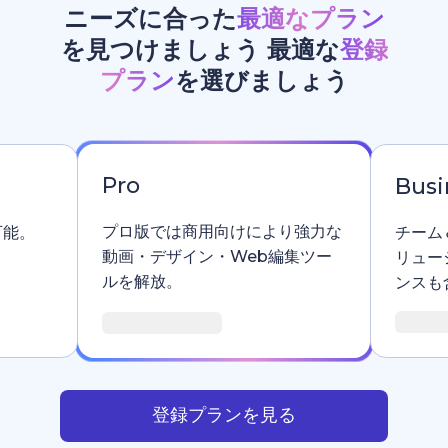
ニーズに合った
最適なプラン
を見つけましょう 最適な
登録
プラン
を選びましょう
Pro
Busi
プロ版では商用向けにより強力な
可能。
チーム
動画・デザイン・Web編集ツー
リュー
ルを解放。
ンスも
登録プランを見る