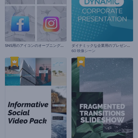
S
NS用のアイコンのオープニング動画
ダ
イナミックな企業用のプレゼンテーション
60 映像シーン