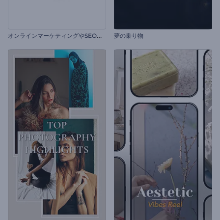
オ
ンラインマーケティングやSEOプロモーション
夢の乗り物