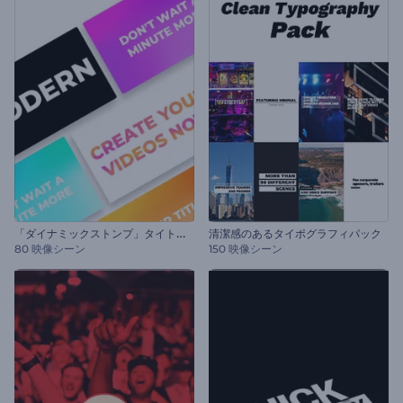
「
ダイナミックストンプ」タイトル・セット
清潔感のあるタイポグラフィパック
80 映像シーン
150 映像シーン