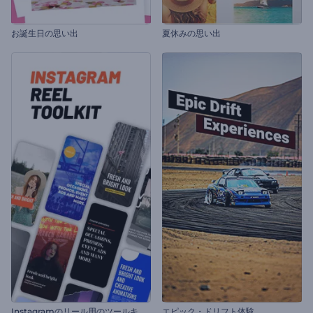
お誕生日の思い出
夏休みの思い出
I
nstagramのリール用のツールキット
エピック・ドリフト体験