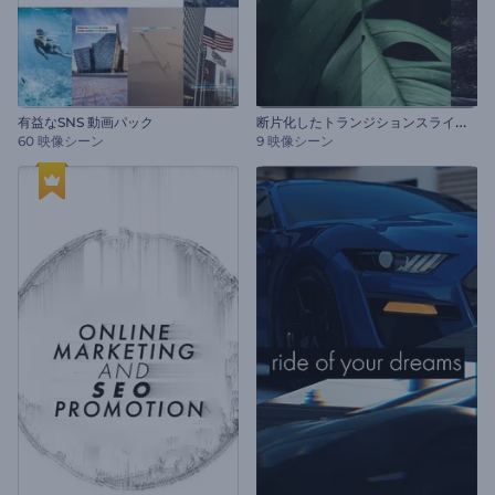
断
片化したトランジションスライドショー
有益なSNS 動画パック
60 映像シーン
9 映像シーン