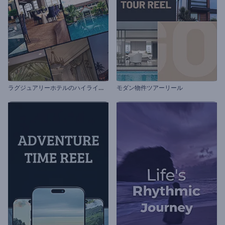
ラ
グジュアリーホテルのハイライトリール
モダン物件ツアーリール