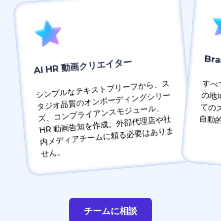
Br
AI HR 動画クリエイター
シンプルなテキストブリーフから、ス
タジオ品質のオンボーディングシリー
ズ、コンプライアンスモジュール、
すべての HR タッチポ
HR 動画告知を作成。外部代理店や社
内メディアチームに頼る必要はありま
せん。
チームに相談