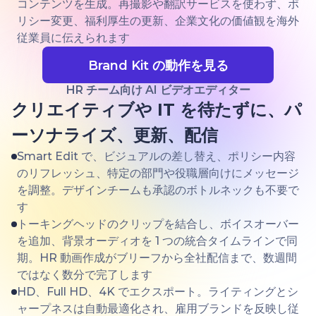
コンテンツを生成。再撮影や翻訳サービスを使わず、ポ
リシー変更、福利厚生の更新、企業文化の価値観を海外
従業員に伝えられます
Brand Kit の動作を見る
HR チーム向け AI ビデオエディター
クリエイティブや IT を待たずに、パ
ーソナライズ、更新、配信
Smart Edit で、ビジュアルの差し替え、ポリシー内容
のリフレッシュ、特定の部門や役職層向けにメッセージ
を調整。デザインチームも承認のボトルネックも不要で
す
トーキングヘッドのクリップを結合し、ボイスオーバー
を追加、背景オーディオを 1 つの統合タイムラインで同
期。HR 動画作成がブリーフから全社配信まで、数週間
ではなく数分で完了します
HD、Full HD、4K でエクスポート。ライティングとシ
ャープネスは自動最適化され、雇用ブランドを反映し従