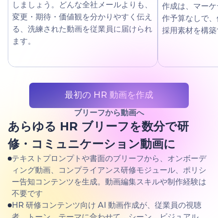
しましょう。どんな全社メールよりも、
作成は、マーケ
変更・期待・価値観を分かりやすく伝え
作予算なしで、
る、洗練された動画を従業員に届けられ
採用素材を構築
ます。
最初の HR 動画を作成
ブリーフから動画へ
あらゆる HR ブリーフを数分で研
修・コミュニケーション動画に
テキストプロンプトや書面のブリーフから、オンボーデ
ィング動画、コンプライアンス研修モジュール、ポリシ
ー告知コンテンツを生成。動画編集スキルや制作経験は
不要です
HR 研修コンテンツ向け AI 動画作成が、従業員の視聴
者、トーン、テーマに合わせて、シーン、ビジュアル、