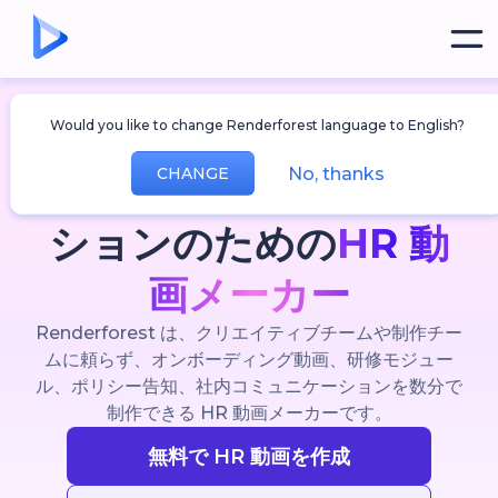
従業員が本当に視聴する HR コンテンツ
オンボーディング、研
Would you like to change Renderforest language to English?
No, thanks
CHANGE
修、社内コミュニケー
ションのための
HR 動
画メーカー
Renderforest は、クリエイティブチームや制作チー
ムに頼らず、オンボーディング動画、研修モジュー
ル、ポリシー告知、社内コミュニケーションを数分で
制作できる HR 動画メーカーです。
無料で HR 動画を作成