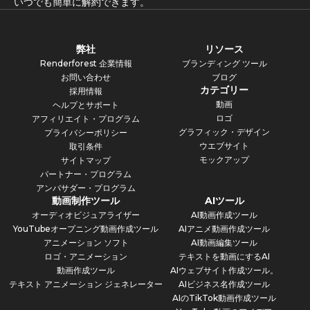
いつでも簡単に解約できます。
弊社
リソース
Renderforest 企業情報
ブランディング ツール
お問い合わせ
ブログ
カテゴリー
採用情報
動画
ヘルプとサポート
ロゴ
アフィリエイト・プログラム
グラフィック・デザイン
プライバシーポリシー
ウエブサイト
取引条件
モックアップ
サイトマップ
パートナー・プログラム
アンバサダー・プログラム
動画制作ツール
AIツール
オーディオビジュアライザー
AI動画作成ツール
YouTubeオープニング動画作成ツール
AIアニメ動画作成ツール
アニメーション ソフト
AI動画編集ツール
ロゴ・アニメーション
テキストを動画にするAI
動画作成ツール
AIウェブサイト作成ツール。
テキスト アニメーション ジェネレーター
AIビジネス名作成ツール
AIのTikTok動画作成ツール