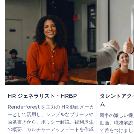
HR ジェネラリスト・HRBP
タレントアク
ム
Renderforest を主力の HR 動画メーカ
ーとして活用し、シンプルなブリーフや
競争の激しい採
箇条書きから、ポリシー解説、福利厚生
動画、職務解説
の概要、カルチャーアップデートを作成
で差をつけましょ