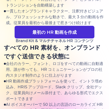
トランジションを自動構築します
一貫したオンブランドキャラクター、注釈付きビジュア
ル、プロフェッショナルな動きで、最大 3 分の動画を作
成。従業員を最初から最後まで惹きつけ続けます
最初の HR 動画を作成
Brand Kit & マルチチャネル HR コンテンツ
すべての HR 素材を、オンブランド
ですぐ送信できる状態に
会社のカラー、フォント、ロゴをすべての動画に自動適
用。誰が作っても、HR コミュニケーションがプロの社
内スタジオ制作のように仕上がります
HR 動画作成プラットフォームを使って、イントラ埋め
込み、HRIS アップロード、Slack クリップ、全社デッ
ク、従業員向けメール添付まで、あらゆる形式でエクス
ポートできます
AI ボイスオーバーで 50 以上の言語のローカライズ HR