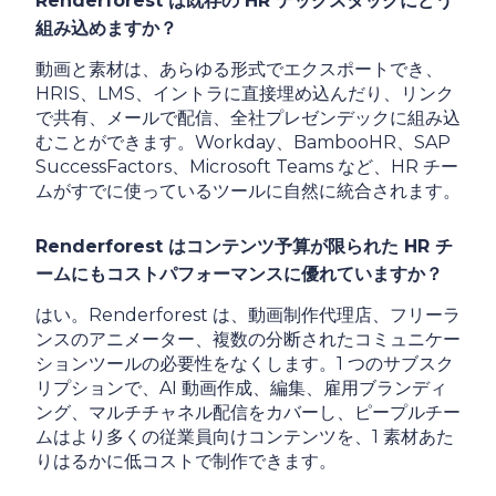
Renderforest は既存の HR テックスタックにどう
組み込めますか？
動画と素材は、あらゆる形式でエクスポートでき、
HRIS、LMS、イントラに直接埋め込んだり、リンク
で共有、メールで配信、全社プレゼンデックに組み込
むことができます。Workday、BambooHR、SAP
SuccessFactors、Microsoft Teams など、HR チー
ムがすでに使っているツールに自然に統合されます。
Renderforest はコンテンツ予算が限られた HR チ
ームにもコストパフォーマンスに優れていますか？
はい。Renderforest は、動画制作代理店、フリーラ
ンスのアニメーター、複数の分断されたコミュニケー
ションツールの必要性をなくします。1 つのサブスク
リプションで、AI 動画作成、編集、雇用ブランディ
ング、マルチチャネル配信をカバーし、ピープルチー
ムはより多くの従業員向けコンテンツを、1 素材あた
りはるかに低コストで制作できます。