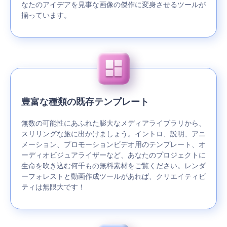
なたのアイデアを見事な画像の傑作に変身させるツールが
揃っています。
豊富な種類の既存テンプレート
無数の可能性にあふれた膨大なメディアライブラリから、
スリリングな旅に出かけましょう。イントロ、説明、アニ
メーション、プロモーションビデオ用のテンプレート、オ
ーディオビジュアライザーなど、あなたのプロジェクトに
生命を吹き込む何千もの無料素材をご覧ください。レンダ
ーフォレストと動画作成ツールがあれば、クリエイティビ
ティは無限大です！