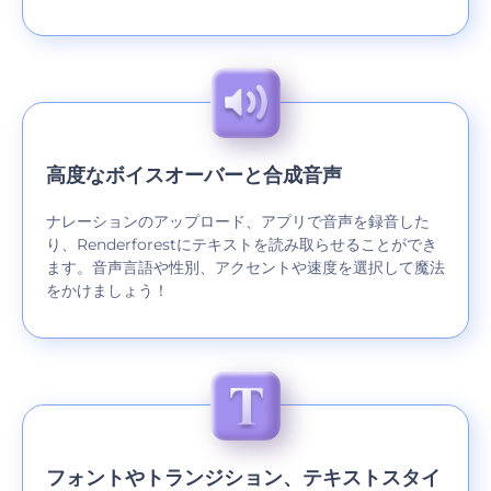
高度なボイスオーバーと合成音声
ナレーションのアップロード、アプリで音声を録音した
り、Renderforestにテキストを読み取らせることができ
ます。音声言語や性別、アクセントや速度を選択して魔法
をかけましょう！
フォントやトランジション、テキストスタイ