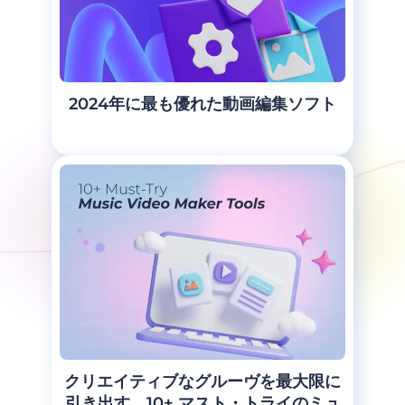
2024年に最も優れた動画編集ソフト
クリエイティブなグルーヴを最大限に
引き出す。10+ マスト・トライのミュ