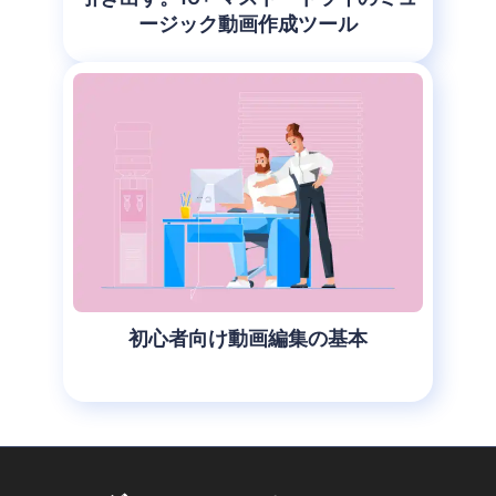
ージック動画作成ツール
初心者向け動画編集の基本