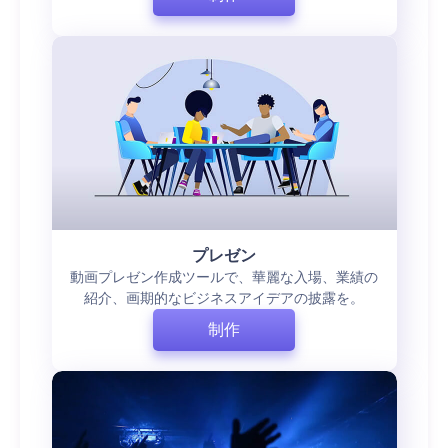
プレゼン
動画プレゼン作成ツールで、華麗な入場、業績の
紹介、画期的なビジネスアイデアの披露を。
制作