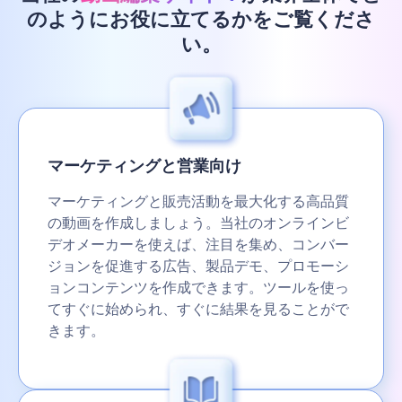
のようにお役に立てるかをご覧くださ
い。
マーケティングと営業向け
マーケティングと販売活動を最大化する高品質
の動画を作成しましょう。当社のオンラインビ
デオメーカーを使えば、注目を集め、コンバー
ジョンを促進する広告、製品デモ、プロモーシ
ョンコンテンツを作成できます。ツールを使っ
てすぐに始められ、すぐに結果を見ることがで
きます。