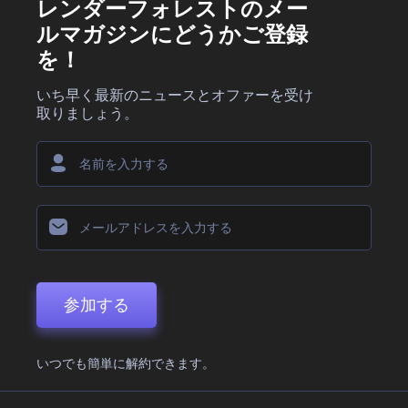
レンダーフォレストのメー
ルマガジンにどうかご登録
を！
いち早く最新のニュースとオファーを受け
取りましょう。
参加する
いつでも簡単に解約できます。