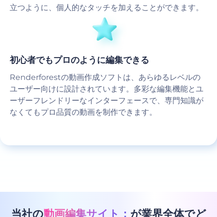
立つように、個人的なタッチを加えることができます。
初心者でもプロのように編集できる
Renderforestの動画作成ソフトは、あらゆるレベルの
ユーザー向けに設計されています。多彩な編集機能とユ
ーザーフレンドリーなインターフェースで、専門知識が
なくてもプロ品質の動画を制作できます。
当社の
動画編集サイト：
が業界全体でど