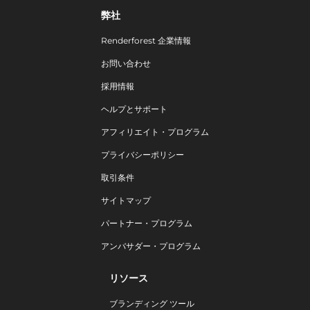
弊社
Renderforest 企業情報
お問い合わせ
採用情報
ヘルプとサポート
アフィリエイト・プログラム
プライバシーポリシー
取引条件
サイトマップ
パートナー・プログラム
アンバサダー・プログラム
リソース
ブランディング ツール