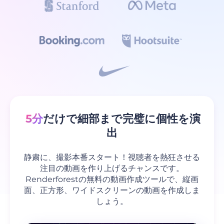
5分
だけで細部まで完璧に個性を演
出
静粛に、撮影本番スタート！視聴者を熱狂させる
注目の動画を作り上げるチャンスです。
Renderforestの無料の動画作成ツールで、縦画
面、正方形、ワイドスクリーンの動画を作成しま
しょう。