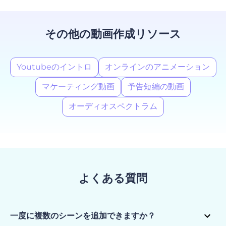
その他の動画作成リソース
Youtubeのイントロ
オンラインのアニメーション
マケーティング動画
予告短編の動画
オーディオスペクトラム
よくある質問
一度に複数のシーンを追加できますか？