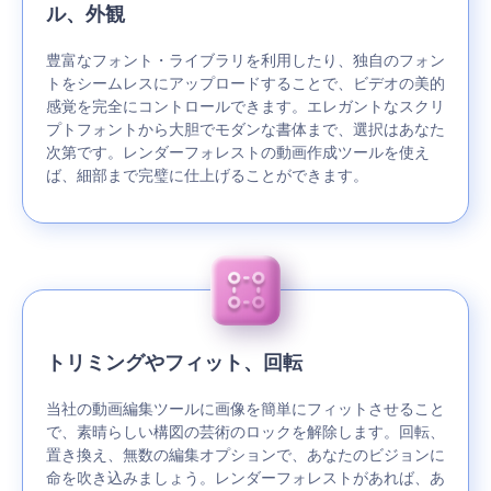
ル、外観
豊富なフォント・ライブラリを利用したり、独自のフォン
トをシームレスにアップロードすることで、ビデオの美的
感覚を完全にコントロールできます。エレガントなスクリ
プトフォントから大胆でモダンな書体まで、選択はあなた
次第です。レンダーフォレストの動画作成ツールを使え
ば、細部まで完璧に仕上げることができます。
トリミングやフィット、回転
当社の動画編集ツールに画像を簡単にフィットさせること
で、素晴らしい構図の芸術のロックを解除します。回転、
置き換え、無数の編集オプションで、あなたのビジョンに
命を吹き込みましょう。レンダーフォレストがあれば、あ