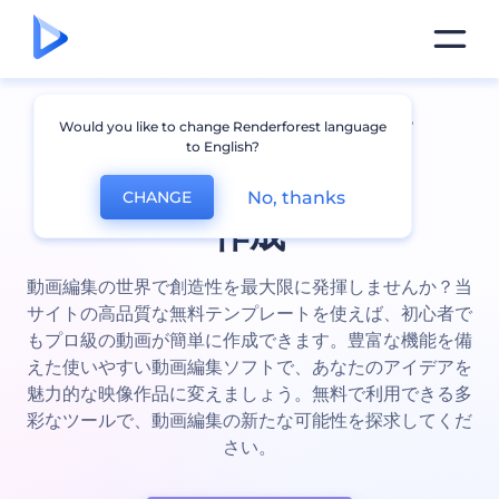
動画編集サイト：
簡
Would you like to change Renderforest language
to English?
単にプロ級の作品を
No, thanks
CHANGE
作成
動画編集の世界で創造性を最大限に発揮しませんか？当
サイトの高品質な無料テンプレートを使えば、初心者で
もプロ級の動画が簡単に作成できます。豊富な機能を備
えた使いやすい動画編集ソフトで、あなたのアイデアを
魅力的な映像作品に変えましょう。無料で利用できる多
彩なツールで、動画編集の新たな可能性を探求してくだ
さい。