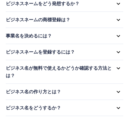
ビジネスネームをどう発想するか？
自分の言葉とシソーラスを組み合わせて、創造的でユニークなビ
ジネスネームを考えることができます。また、レンダフォーレス
ビジネスネームの商標登録は？
トのように、AIベースのアルゴリズムを使って、与えられたキー
USPTOに商標出願を行います。この際、あなたのビジネス、商
ワードから名前のアイデアを提案できる、様々な無料のオンライ
標に関連する商品・サービス、商品・サービスのクラスに関する
事業名を決めるには？
ンツールもあります。
情報を提供する必要があります。もし、あなたの名前が使われて
レンダフォーレストのようなオンライン無料ツールを使えば、与
しまうようであれば、レンダフォーレストのようなオンラインの
えられたキーワードからビジネス名のアイデアを生成することが
ビジネスネームを登録するには？
ビジネス名作成ツールを使って、あなたのビジネス名の代替案を
できます。候補をいくつか挙げてから、友人や家族に意見を求め
見つけることができます。
最初に、自分のビジネスコンセプトに合ったドメイン名を検索し
ます。友人や家族から、意見をもらうことで、候補を絞り込むこ
ます。そうすることで、登録可能な名前に選択肢を絞ることがで
ビジネス名が無料で使えるかどうか確認する方法と
とができます。
きます。名前のアイデアがない場合は、無料のオンラインツール
は？
を使って、ビジネス名のアイデアを生み出すことができます。
ドメイン名の利用可能性を確認する ビジネスのためのウェブサ
イトを制作したい場合、ドメイン名が利用可能かどうかを確認す
ビジネス名の作り方とは？
る必要があります。レンダフォーレストのようなオンラインツー
まずはアイデアを集めることから始めましょう。自分のビジネス
ルを使って、ドメイン名をチェックしましょう。また、ユニーク
に関連する単語をブレインストーミングし、それらを組み合わせ
ビジネス名をどうするか？
なビジネスネームのアイデアを生み出すのに役立つAIツールもご
て、ビジネス名の可能性のあるものを作成しましょう。オンライ
用意しています。
ビジネス名ジェネレーターを使いましょう。ビジネス名を生成し
ンのビジネス名作成ツールを使えば、アイデアを追加して、より
てくれるオンラインツールはいろいろあります。ビジネスネーム
多様な選択肢を生み出すことができます。最後に、利用可能性を
を見つけたら、他の言語や文化における意味や含蓄を再確認して