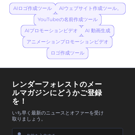
確認します。候補となる名称がいくつか決まったら、米国特許商
ください。登録に進む前に、その選択に満足できることを確認し
標庁や地域の商号登録機関に問い合わせて、その名称が使用可能
AIロゴ作成ツール
AIウェブサイト作成ツール。
てください。
かどうかを確認します。
YouTubeの名前作成ツール
AIプロモーションビデオ
AI 動画生成
アニメーションプロモーションビデオ
ロゴ作成ツール
レンダーフォレストのメー
ルマガジンにどうかご登録
を！
いち早く最新のニュースとオファーを受け
取りましょう。