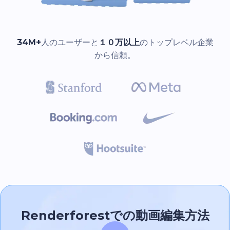
34M+
人のユーザーと
１０万以上
のトップレベル企業
から信頼。
Renderforestでの
動画編集
方法