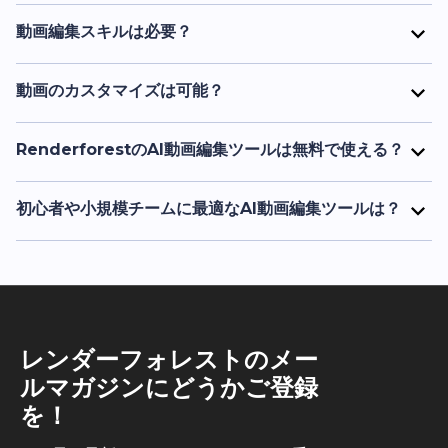
RenderforestのAI動画編集ツールは多用途で、プロモー
ロジェクトを作成し、エディター内で自由に変更できま
ション動画、解説動画、教育コンテンツ、SNS動画、イ
動画編集スキルは必要？
す。そこからテキストの調整、ビジュアルの差し替え、音
ベントハイライトなどに活用できます。豊富な機能とスタ
いいえ、AI動画編集ツールを使うのに特別な編集スキル
楽の追加、最終バージョンをエクスポートする前の動画の
イルにより、さまざまな業界や用途に対応可能です。
は不要です。オンラインで利用でき、どこでも好きなとき
動画のカスタマイズは可能？
仕上げが可能です。
に動画を編集可能です。複雑な編集作業はツールが自動で
はい。生成された動画は、テキスト、フォント、色、音
行うため、ユーザーはクリエイティブな部分に集中できま
楽、ナレーションなどを調整できます。AIはベースを提
RenderforestのAI動画編集ツールは無料で使える？
す。
供するので、そこから自由にパーソナライズできます。
はい、基本機能を使った無料プランがあります。より高画
質、ウォーターマークなしの書き出し、高度なツールを使
初心者や小規模チームに最適なAI動画編集ツールは？
いたい場合はプレミアムプランにアップグレード可能で
初心者や小規模チームには、シンプルで素早く効率的に使
す。料金体系も柔軟で、ニーズに合わせて選べます。
えるツールが最適です。Renderforestは、AI生成シー
ン、内蔵ナレーション、柔軟なスタイルオプションを備
え、ブラウザ上で使用可能なのでインストール不要です。
レンダーフォレストのメー
ルマガジンにどうかご登録
を！