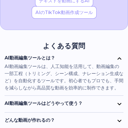
テキストを動画にするAI
AIのTikTok動画作成ツール
よくある質問
AI動画編集ツールとは？
AI動画編集ツールは、人工知能を活用して、動画編集の
一部工程（トリミング、シーン構成、ナレーション生成な
ど）を自動化するツールです。初心者でもプロでも、手間
を減らしながら高品質な動画を効率的に制作できます。
AI動画編集ツールはどうやって使う？
AIビデオエディターでは、プロンプト、スクリプト、ま
たはアップロードしたメディアから始めることができま
どんな動画が作れるの？
す。シーン、ビジュアル、構成を含む編集可能なビデオプ