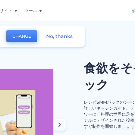
サイト
ツール
No, thanks
CHANGE
欲をそそるレシピのSMMパック
食欲をそ
ック
レシピSMMパックのシー
詳しいキッチンガイド、テ
ワーに、料理の世界に足を
ナルにデザインされた投稿
すぐ制作を開始しましょう