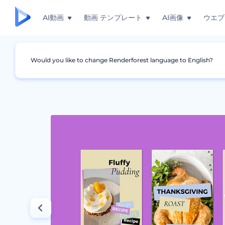
AI動画
動画 テンプレート
AI画像
ウエブ
Would you like to change Renderforest language to English?
グラフィック
インスタグラム・ストーリー
食