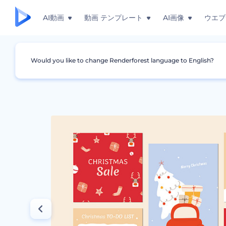
AI動画
動画 テンプレート
AI画像
ウエブ
Would you like to change Renderforest language to English?
グラフィック
インスタグラム・ストーリー
雪