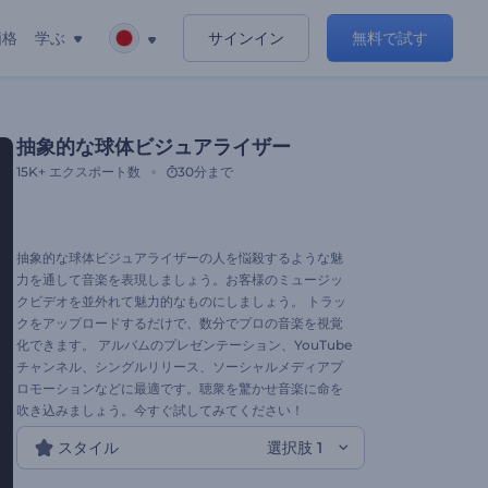
価格
学ぶ
サインイン
無料で試す
抽象的な球体ビジュアライザー
15K+
エクスポート数
30分まで
抽象的な球体ビジュアライザーの人を悩殺するような魅
力を通して音楽を表現しましょう。お客様のミュージッ
クビデオを並外れて魅力的なものにしましょう。 トラッ
クをアップロードするだけで、数分でプロの音楽を視覚
化できます。 アルバムのプレゼンテーション、YouTube
チャンネル、シングルリリース、ソーシャルメディアプ
ロモーションなどに最適です。聴衆を驚かせ音楽に命を
吹き込みましょう。今すぐ試してみてください！
スタイル
選択肢 1