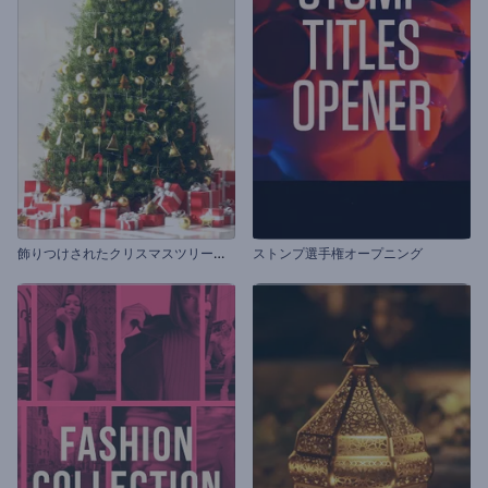
飾
りつけされたクリスマスツリーのオープニング動画
ストンプ選手権オープニング