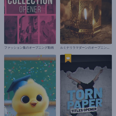
ル
ミナリラマダーンのオープニング動画
ファッション集のオープニング動画