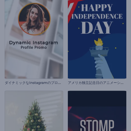
ダ
イナミックなInstagramのプロフィール用の動画
ア
メリカ独立記念日のアニメーション