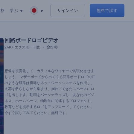
価格
学ぶ
サインイン
無料で試す
回路ボードロゴビデオ
24K+
エクスポート数
15 秒
想像を視覚化して、カラフルなワイヤーで具現化させま
しょう。 マザーボードから出てくる回路ボードロゴの虹
のような経路は複雑なネットワークシステムを作成し、
火花を散らしながら集まり、崩れてできたスペースにロ
ゴを出します。動画をパーソナライズし、あなたのビジ
ネス、ホームページ、物理学に関連するプロジェクト、
教育などを提示するロゴをアップロードしてください。
今すぐ試してみてください。無料です。