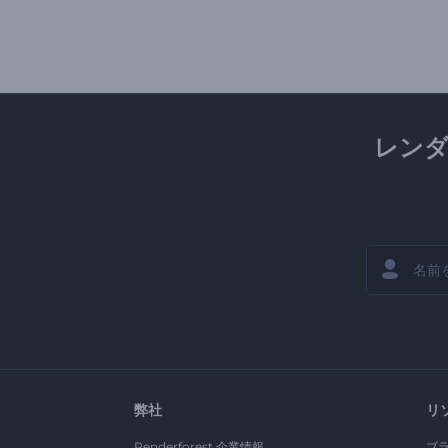
レン
弊社
リ
Renderforest 企業情報
ブ