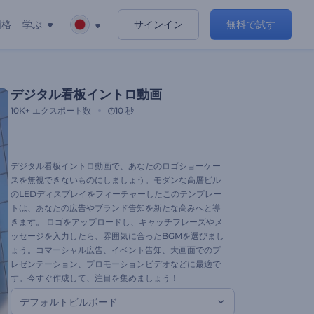
価格
学ぶ
サインイン
無料で試す
デジタル看板イントロ動画
10K+
エクスポート数
10 秒
デジタル看板イントロ動画で、あなたのロゴショーケー
スを無視できないものにしましょう。モダンな高層ビル
のLEDディスプレイをフィーチャーしたこのテンプレー
トは、あなたの広告やブランド告知を新たな高みへと導
きます。 ロゴをアップロードし、キャッチフレーズやメ
ッセージを入力したら、雰囲気に合ったBGMを選びまし
ょう。コマーシャル広告、イベント告知、大画面でのプ
レゼンテーション、プロモーションビデオなどに最適で
す。今すぐ作成して、注目を集めましょう！
デフォルトビルボード