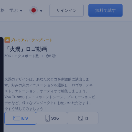
価格
学ぶ
サインイン
無料で試す
プレミアム・テンプレート
「火渦」ロゴ動画
39K+
エクスポート数
8 秒
火渦のデザインは、あなたのロゴを刺激的に演出しま
す。好みの火のアニメーションを選択し、ロゴや、テキ
スト、ナレーション、オーディオで編集しましょう。
You Tubeのイントロやエンドシーン、プロモーションビ
デオなど、様々なプロジェクトにお使いいただけます。
今すぐ試してみましょう！
16:9
9:16
1:1